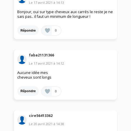
Le
17 avril 2021
à
14:13
Bonjour, oui sur type cheveux aux carrés le reste je ne
sais pas.. il faut un minimum de longueur !
0
Répondre
faba21131366
Le
17 avril 2021
à
14:12
Aucune idée mes
cheveux sont longs
0
Répondre
cire56413362
Le
20 avril 2021
à
14:38