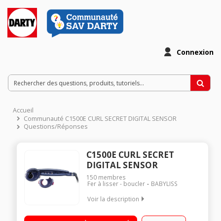
Connexion
Accueil
Communauté C1500E CURL SECRET DIGITAL SENSOR
Questions/Réponses
C1500E CURL SECRET
DIGITAL SENSOR
150
membres
Fer à lisser - boucler
BABYLISS
Voir la description
Fer à boucler motorisé intelligent - Sélecteur de rotation
Détecte l'accessoire et adapte automatiquement la