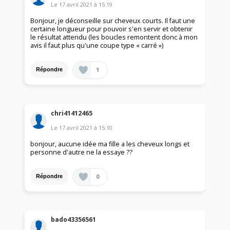
Le
17 avril 2021
à
15:19
Bonjour, je déconseille sur cheveux courts. Il faut une
certaine longueur pour pouvoir s'en servir et obtenir
le résultat attendu (les boucles remontent donc à mon
avis il faut plus qu'une coupe type « carré »)
1
Répondre
chri41412465
Le
17 avril 2021
à
15:10
bonjour, aucune idée ma fille a les cheveux longs et
personne d'autre ne la essaye ??
0
Répondre
bado43356561