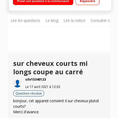
Rejoindre
Poser une question à la communauté
température et le temps de pose Revêtement céramique -
Ionique 2 têtes interchangeables : 25 et 35 mm - Pochette
thermorésistante
Lire les questions
Le blog
Lire la notice
Consulter sur d
sur cheveux courts mi
longs coupe au carré
silv15340123
Le
17 avril 2021
à
12:33
Question résolue
bonjour, cet appareil convient il sur cheveux plutot
courts?
Merci d'avance