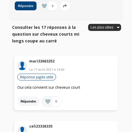
0
Répondre
Consulter les 17 réponses à la
question sur cheveux courts mi
longs coupe au carré
mari32663252
Le
17 avril 2021
à
14:42
Réponse jugée utile
Oui cela convient sur cheveux court
0
Répondre
celi23336335