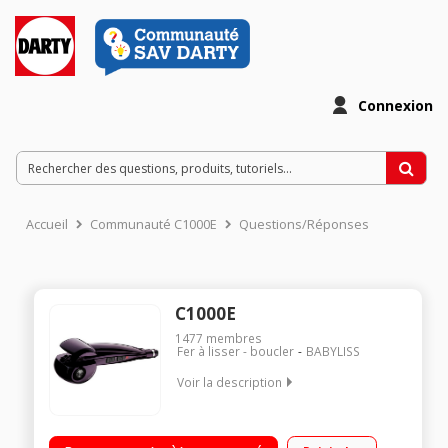
Connexion
Accueil
Communauté C1000E
Questions/Réponses
C1000E
1477
membres
Fer à lisser - boucler
BABYLISS
Voir la description
Fer à boucler motorisé 3 réglages: boucles ondulées, souples
ou serrées Revêtement Céramique 2 positions de