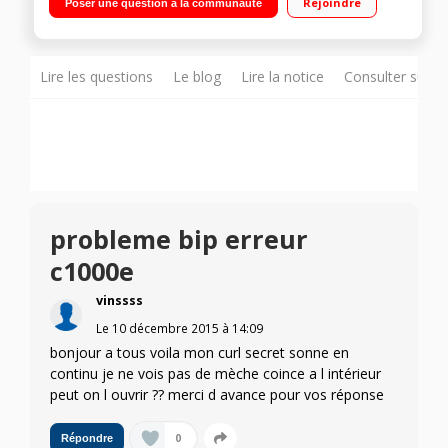
Rejoindre
Poser une question à la communauté
température 210 et 230°C
Lire les questions
Le blog
Lire la notice
Consulter sur d
probleme bip erreur
c1000e
vinssss
Le
10 décembre 2015
à
14:09
bonjour a tous voila mon curl secret sonne en
continu je ne vois pas de mèche coince a l intérieur
peut on l ouvrir ?? merci d avance pour vos réponse
0
Répondre