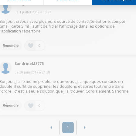
MorganB4779
Le
1 juillet 2017
à
10:23
Bonjour, si vous avez plusieurs source de contact(téléphone, compte
Gmail, carte Sim) il suffit de filtrer l'affichage dans les options de
l'application répertoire.
0
Répondre
SandrineM8775
Le
30 juin 2017
à
21:38
Bonjour, J'ai le même problème que vous , j' ai quelques contacts en
double, il suffit de supprimer les doublons et après tout rentre dans
l'ordre , c' est la seule solution que j' ai trouver. Cordialement. Sandrine
0
Répondre
1