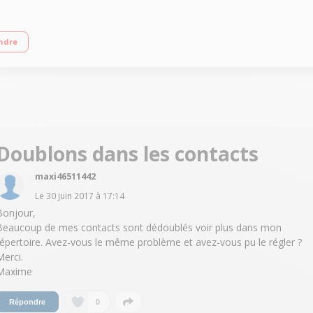
18'') bord à bord - IPS Full HD+ 2246x1080 pixels Qualcomm Snadragon 636 Oct
ndre
 + 8 Mpx - Face Unlock
Doublons dans les contacts
maxi46511442
Le
30 juin 2017
à
17:14
Bonjour,
Beaucoup de mes contacts sont dédoublés voir plus dans mon
répertoire. Avez-vous le même problème et avez-vous pu le régler ?
Merci.
Maxime
0
Répondre