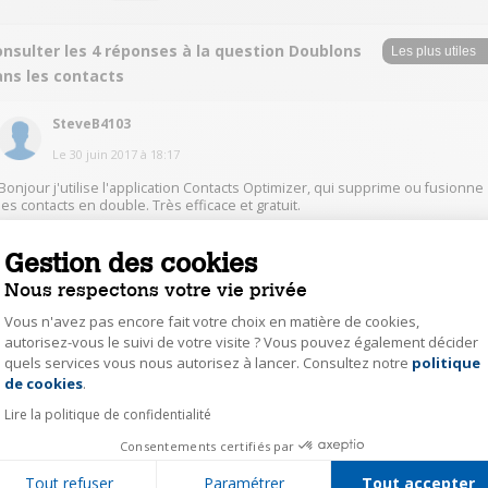
nsulter les 4 réponses à la question Doublons
ans les contacts
SteveB4103
Le
30 juin 2017
à
18:17
Bonjour j'utilise l'application Contacts Optimizer, qui supprime ou fusionne
les contacts en double. Très efficace et gratuit.
Gestion des cookies
3
Répondre
Nous respectons votre vie privée
maxi46511442
Vous n'avez pas encore fait votre choix en matière de cookies,
autorisez-vous le suivi de votre visite ? Vous pouvez également décider
Le
3 juillet 2017
à
13:46
quels services vous nous autorisez à lancer. Consultez notre
politique
Axeptio consent
de cookies
.
Merci pour vos réponses ! Maxime
Lire la politique de confidentialité
0
Répondre
Consentements certifiés par
Tout refuser
Paramétrer
Tout accepter