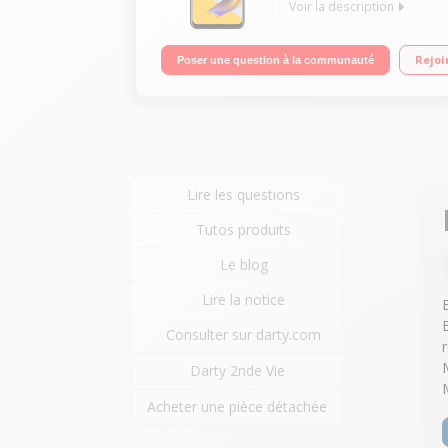
Voir la description
Android 8.0 - Oréo - 4G Écran tactile 19,9 cm (6.
Rejoi
Poser une question à la communauté
Double capteur photo arrière Sony IMX 363 12 Mpx
Lire les questions
Tutos produits
Le blog
Lire la notice
Consulter sur darty.com
Darty 2nde Vie
Acheter une pièce détachée