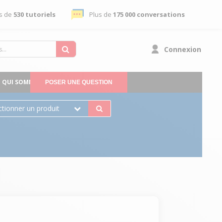
s de
530 tutoriels
Plus de
175 000 conversations
Connexion
QUI SOMMES-NOUS
POSER UNE QUESTION
ctionner un produit