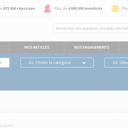
de
872 000 réponses
Plus de
4 000 000 membres
Plu
NOS ARTICLES
NOS ENGAGEMENTS
02. Choisir la catégorie
03. Séle
s
embres