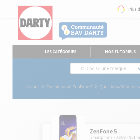
Plus 
LES CATÉGORIES
NOS TUTORIELS
01. Choisir une marque
Accueil
Communauté ZenFone 5
Questions/Réponse
ZenFone 5
Smartphone
ASUS
-
861
m