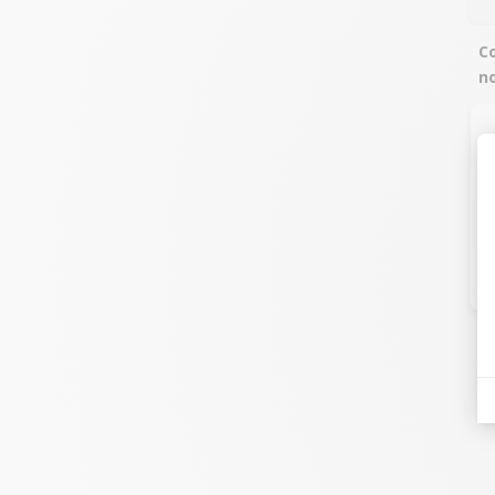
Co
no