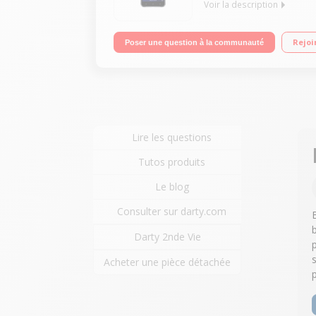
Voir la description
Mobile sous OS Android 6.0 - Marshmallow - 4G+ E
Rejoi
Poser une question à la communauté
photo 16 mégapixels - Vidéo Full HD 1080p
Lire les questions
Tutos produits
Le blog
Consulter sur darty.com
Darty 2nde Vie
Acheter une pièce détachée