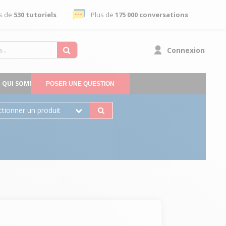
s de
530 tutoriels
Plus de
175 000 conversations
Connexion
QUI SOMMES-NOUS
POSER UNE QUESTION
ctionner un produit