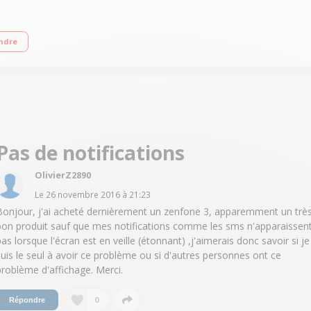
cran tactile 13.2 cm (5,2") - Full HD 1920 x 1080 pixels Processeur Qualcomm
ndre
Pas de notifications
OlivierZ2890
Le
26 novembre 2016
à
21:23
Bonjour, j'ai acheté dernièrement un zenfone 3, apparemment un trè
bon produit sauf que mes notifications comme les sms n'apparaissen
pas lorsque l'écran est en veille (étonnant) ,j'aimerais donc savoir si je
suis le seul à avoir ce problème ou si d'autres personnes ont ce
problème d'affichage. Merci.
0
Répondre