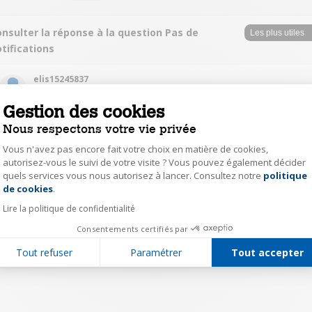
nsulter la réponse à la question Pas de
tifications
elis15245837
Le
2 décembre 2016
à
12:05
Gestion des cookies
Bonjour Les notifications s'affiche lorsque tu allumes l'écran, mais en veille
Nous respectons votre vie privée
tu as un message sonore et un voyant lumineux vert clignote en haut à
droite de l'écran te prévenant que.tu as un message.
Vous n'avez pas encore fait votre choix en matière de cookies,
autorisez-vous le suivi de votre visite ? Vous pouvez également décider
quels services vous nous autorisez à lancer. Consultez notre
politique
0
Axeptio consent
Répondre
de cookies
.
Lire la politique de confidentialité
1
Consentements certifiés par
Tout refuser
Paramétrer
Tout accepter