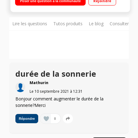
Rejoindre
Poser une question à la communauté
Qualcomm Snapdragon 625 Octo-coeur 2,0GHz - 128Go de
mémoire Appareil photo double capteur 12 mégapixels -
Vidéo Full HD 1080p
Lire les questions
Tutos produits
Le blog
Consulter sur
durée de la sonnerie
Mathurin
Le
10 septembre 2021
à
12:31
Bonjour comment augmenter le durée de la
sonnerie?Merci
0
Répondre