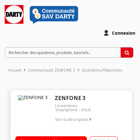
Connexion
Accueil
Communauté ZENFONE 3
Questions/Réponses
ZENFONE 3
14
membres
Smartphone
ASUS
Voir la description
Mobile sous Android 6.0 - Marshmallow - 4G Ecran tactile 13.9
cm (5,5) - Super Amoled 1920 x 1080 pixels Processeur