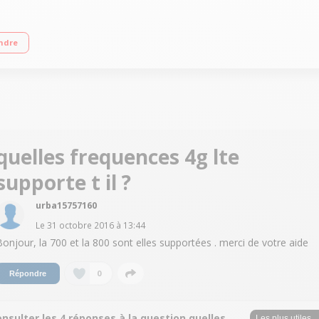
ran tactile 13.2 cm (5,2") - HD 1280 x 720 pixels Processeur Mediatek MT673
ndre
quelles frequences 4g lte
supporte t il ?
urba15757160
Le
31 octobre 2016
à
13:44
Bonjour, la 700 et la 800 sont elles supportées . merci de votre aide
0
Répondre
nsulter les 4 réponses à la question quelles