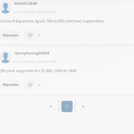
MehdiC8940
Le
31 octobre 2016
à
16:51
Oui les fréquences 4g Lte 700 et 800 sont bien supportées
0
Répondre
UyenphuongD6629
Le
31 octobre 2016
à
16:44
Elle peut supporter le LTE 800, 2600 et 1800.
0
Répondre
1