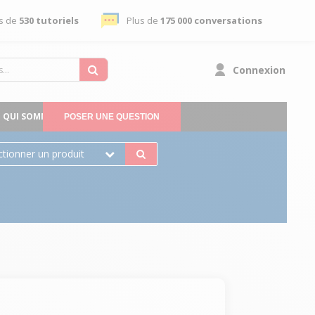
s de
530 tutoriels
Plus de
175 000 conversations
Connexion
QUI SOMMES-NOUS
POSER UNE QUESTION
ctionner un produit