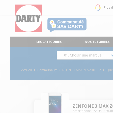
Plus 
LES CATÉGORIES
NOS TUTORIELS
01. Choisir une marque
Accueil
Communauté ZENFONE 3 MAX ZC520TL 5.2
Que
ZENFONE 3 MAX ZC
Smartphone
ASUS
-
194
m