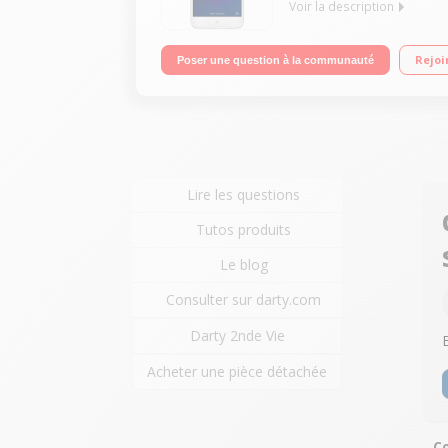
Voir la description
Mobile sous OS Android 6.0 - Marshmallow - 4G Ec
Rejoi
Poser une question à la communauté
photo 13 mégapixels - Vidéo Full HD 1080p
Lire les questions
Tutos produits
Le blog
Consulter sur darty.com
Darty 2nde Vie
Acheter une pièce détachée
Co