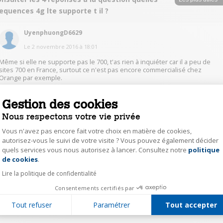
equences 4g lte supporte t il ?
UyenphuongD6629
Le
2 novembre 2016
à
18:01
Même si elle ne supporte pas le 700, t'as rien à inquiéter car il a peu de
sites 700 en France, surtout ce n'est pas encore commercialisé chez
Orange par exemple.
Gestion des cookies
0
Répondre
Nous respectons votre vie privée
urba15757160
Vous n'avez pas encore fait votre choix en matière de cookies,
autorisez-vous le suivi de votre visite ? Vous pouvez également décider
Le
31 octobre 2016
à
20:34
quels services vous nous autorisez à lancer. Consultez notre
politique
Axeptio consent
de cookies
.
merci à tous, les avis sont contradictoires sur la frequence lte 700 mhz, elle
est supportée ou pas ? merci à tous et à bientôt. bon halloween pour les
Lire la politique de confidentialité
amateurs
Consentements certifiés par
0
Répondre
Tout refuser
Paramétrer
Tout accepter