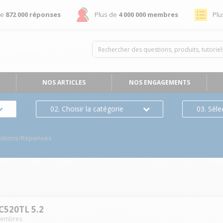
de
872 000 réponses
Plus de
4 000 000 membres
Plu
NOS ARTICLES
NOS ENGAGEMENTS
02. Choisir la catégorie
03. Séle
stions/Réponses
520TL 5.2
embres