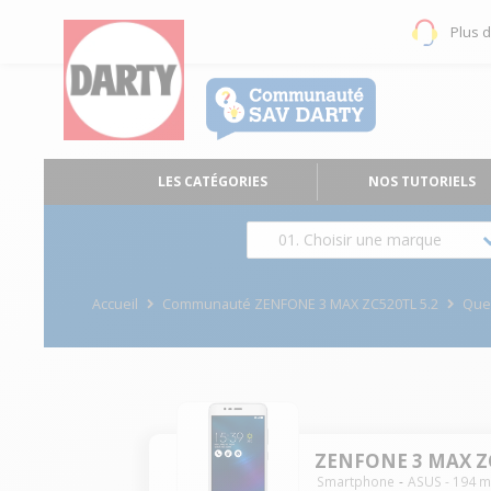
Plus 
LES CATÉGORIES
NOS TUTORIELS
01. Choisir une marque
Accueil
Communauté ZENFONE 3 MAX ZC520TL 5.2
Que
ZENFONE 3 MAX ZC
Smartphone
ASUS
-
194
m