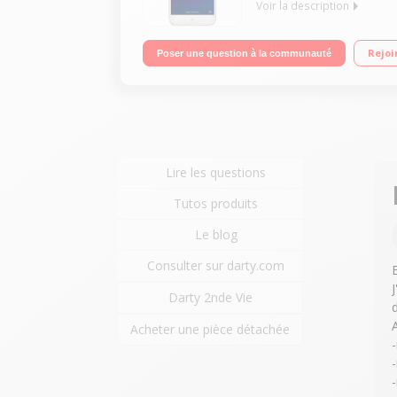
Voir la description
Mobile sous OS Android 6.0 - Marshmallow - 4G Ec
Rejoi
Poser une question à la communauté
photo 13 mégapixels - Vidéo Full HD 1080p
Lire les questions
Tutos produits
Le blog
Consulter sur darty.com
Darty 2nde Vie
Acheter une pièce détachée