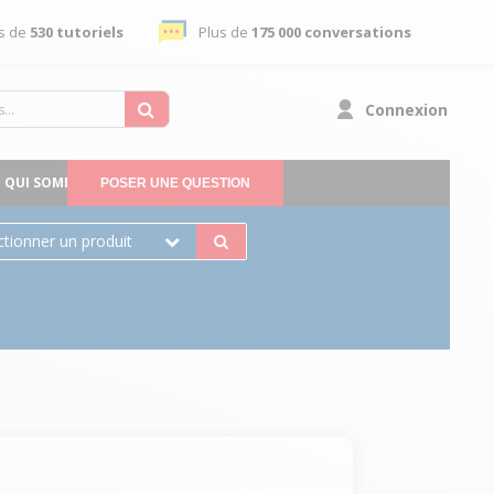
s de
530 tutoriels
Plus de
175 000 conversations
Connexion
QUI SOMMES-NOUS
POSER UNE QUESTION
ctionner un produit