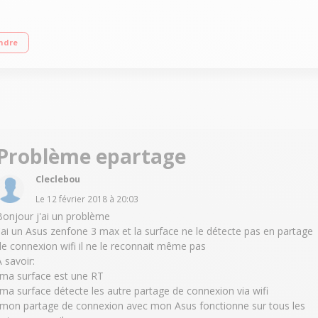
ran tactile 13.2 cm (5,2") - HD 1280 x 720 pixels Processeur Mediatek MT673
ndre
Problème epartage
Cleclebou
Le
12 février 2018
à
20:03
Bonjour j'ai un problème
J'ai un Asus zenfone 3 max et la surface ne le détecte pas en partage
de connexion wifi il ne le reconnait même pas
A savoir:
-ma surface est une RT
-ma surface détecte les autre partage de connexion via wifi
-mon partage de connexion avec mon Asus fonctionne sur tous les