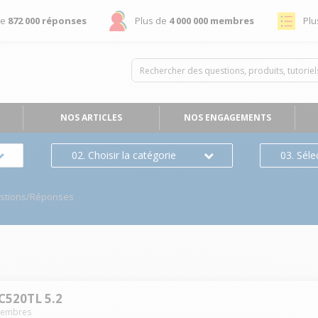
de
872 000 réponses
Plus de
4 000 000 membres
Plu
NOS ARTICLES
NOS ENGAGEMENTS
02. Choisir la catégorie
03. Séle
stions/Réponses
520TL 5.2
embres