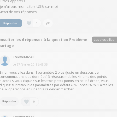
autres appareils
-je n'ai pas mon câble USB sur moi
Merci de vos réponses
0
Répondre
onsulter les 6 réponses à la question Problème
partage
SteeveM6543
Le
27 février 2018
à
09:35
Sinon vous allez dans: 1 paramètre 2 plus (Juste en dessous de
consommations des données) 3 réseaux mobiles 4 noms des points
d'accès 5 vous cliquez sur les trois petits points en haut à droite, vous
cliquez sur rétablir les paramètres par défaut /////Conseils///// Faites les
deux opérations en une fois ça devrait marcher
0
Répondre
SteeveM6543