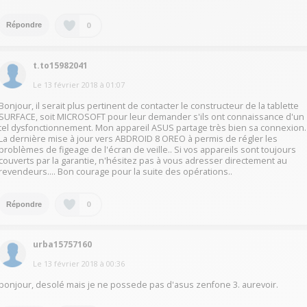
0
Répondre
t.to15982041
Le
13 février 2018
à
01:07
Bonjour, il serait plus pertinent de contacter le constructeur de la tablette
SURFACE, soit MICROSOFT pour leur demander s'ils ont connaissance d'un
tel dysfonctionnement. Mon appareil ASUS partage très bien sa connexion.
La dernière mise à jour vers ABDROID 8 OREO à permis de régler les
problèmes de figeage de l'écran de veille.. Si vos appareils sont toujours
couverts par la garantie, n'hésitez pas à vous adresser directement au
revendeurs.... Bon courage pour la suite des opérations..
0
Répondre
urba15757160
Le
13 février 2018
à
00:36
bonjour, desolé mais je ne possede pas d'asus zenfone 3. aurevoir.