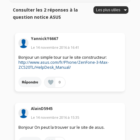
Consulter les 2 réponses à la
question notice ASUS
YannickY6667
Le
14 novembre 2016
à
16:41
Bonjour un simple tour sur le site constructeur:
http://www.asus.com/fr/Phone/ZenFone-3-Max-
ZC520TL/HelpDesk_Manual/
0
Répondre
AlainD5945
Le
14 novembre 2016
à
15:35
Bonjour On peut la trouver sur le site de asus.