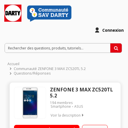
Connexion
Accueil
Communauté ZENFONE 3 MAX ZC520TL 5.2
Questions/Réponses
ZENFONE 3 MAX ZC520TL
5.2
194
membres
Smartphone
ASUS
Voir la description
Mobile sous OS Android 6.0 - Marshmallow - 4G Ecran tactile
13.2 cm (5,2") - HD 1280 x 720 pixels Processeur Mediatek