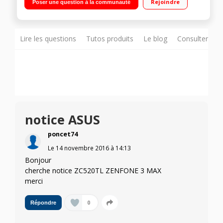
Rejoindre
Poser une question à la communauté
MT6737 Quad Core 1,5GHz - 32Go de mémoire Appareil photo
13 mégapixels - Vidéo Full HD 1080p
Lire les questions
Tutos produits
Le blog
Consulter sur
notice ASUS
poncet74
Le
14 novembre 2016
à
14:13
Bonjour
cherche notice ZC520TL ZENFONE 3 MAX
merci
0
Répondre