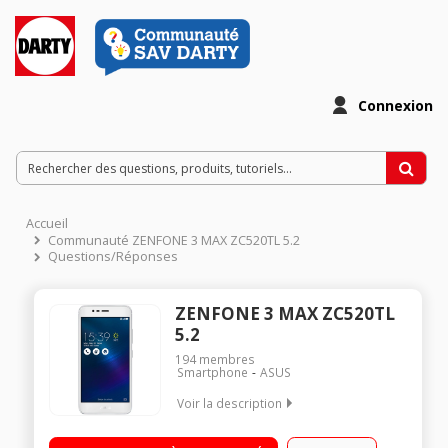
Connexion
Accueil
Communauté ZENFONE 3 MAX ZC520TL 5.2
Questions/Réponses
ZENFONE 3 MAX ZC520TL
5.2
194
membres
Smartphone
ASUS
Voir la description
Mobile sous OS Android 6.0 - Marshmallow - 4G Ecran tactile
13.2 cm (5,2") - HD 1280 x 720 pixels Processeur Mediatek