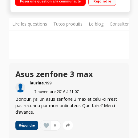
Rejoindre
Poser une question à la communauté
MT6737 Quad Core 1,5GHz - 32Go de mémoire Appareil photo
13 mégapixels - Vidéo Full HD 1080p
Lire les questions
Tutos produits
Le blog
Consulter sur
Asus zenfone 3 max
laurine.199
Le
7 novembre 2016
à
21:07
Bonour, j'ai un asus zenfone 3 max et celui-ci n'est
pas reconnu par mon ordinateur. Que faire? Merci
d'avance.
0
Répondre