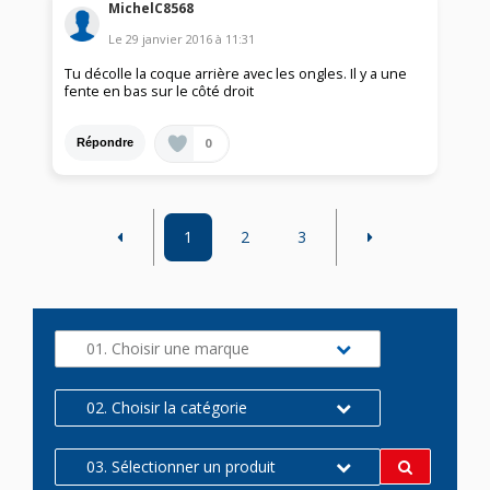
MichelC8568
Le
29 janvier 2016
à
11:31
Tu décolle la coque arrière avec les ongles. Il y a une
fente en bas sur le côté droit
0
Répondre
1
2
3
01. Choisir une marque
02. Choisir la catégorie
03. Sélectionner un produit