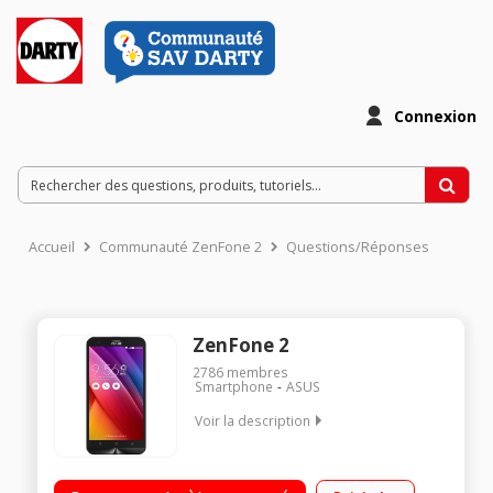
Connexion
Accueil
Communauté ZenFone 2
Questions/Réponses
ZenFone 2
2786
membres
Smartphone
ASUS
Voir la description
Mobile sous OS Android 5.0 - Lollipop - 4G Ecran tactile 5,5"
(13,9 cm) - HD 1280 x 720 pixels Processeur Octo-coeur