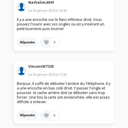
NathalieL6041
Le
29 janvier 2016
à
14:54
Il y a une encoche sur le flanc inférieur droit. Vous
pouvez l'ouvrir avec vos ongles ou en y insérant un
petit tournevis puis tourner
0
Répondre
VincentW7335
Le
29 janvier 2016
à
11:56
Bonjour, Il suffit de déboiter l'arrière du Téléphone. Il y
a une encoche en bas coté droit. Y passer l'ongle et
pousser. le cache arrière doit se déboiter sans trop
forcer. Une fois la carte sim enclenchée, elle est assez
difficile à enlever.
0
Répondre