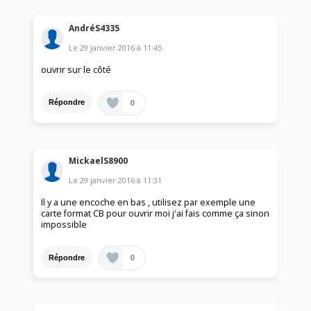
AndréS4335
Le
29 janvier 2016
à
11:45
ouvrir sur le côté
0
Répondre
MickaelS8900
Le
29 janvier 2016
à
11:31
Il y a une encoche en bas , utilisez par exemple une
carte format CB pour ouvrir moi j'ai fais comme ça sinon
impossible
0
Répondre