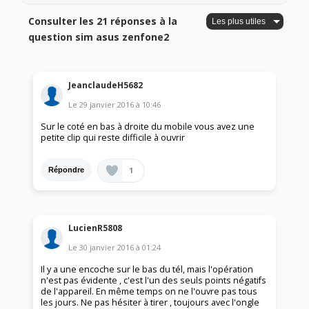
Consulter les 21 réponses à la
question sim asus zenfone2
JeanclaudeH5682
Le
29 janvier 2016
à
10:46
Sur le coté en bas à droite du mobile vous avez une
petite clip qui reste difficile à ouvrir
1
Répondre
LucienR5808
Le
30 janvier 2016
à
01:24
Il y a une encoche sur le bas du tél, mais l'opération
n'est pas évidente , c'est l'un des seuls points négatifs
de l'appareil. En même temps on ne l'ouvre pas tous
les jours. Ne pas hésiter à tirer , toujours avec l'ongle