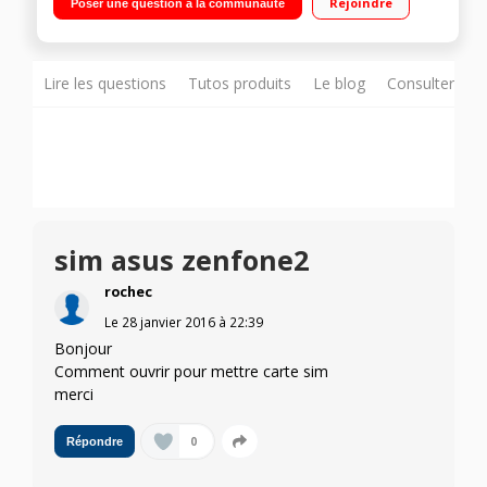
Rejoindre
Poser une question à la communauté
1,5GHz - 32Go de mémoire Appareil photo 13 mégapixels -
Vidéo Full HD 1080p
Lire les questions
Tutos produits
Le blog
Consulter sur
sim asus zenfone2
rochec
Le
28 janvier 2016
à
22:39
Bonjour
Comment ouvrir pour mettre carte sim
merci
0
Répondre