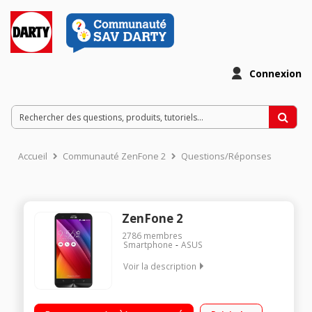
Connexion
Accueil
Communauté ZenFone 2
Questions/Réponses
ZenFone 2
2786
membres
Smartphone
ASUS
Voir la description
Mobile sous OS Android 5.0 - Lollipop - 4G Ecran tactile 5,5"
(13,9 cm) - HD 1280 x 720 pixels Processeur Octo-coeur