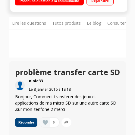
Rejoindre
Poser une question à la communauté
1,5GHz - 32Go de mémoire Appareil photo 13 mégapixels -
Vidéo Full HD 1080p
Lire les questions
Tutos produits
Le blog
Consulter sur
problème transfer carte SD
ninie33
Le
8 janvier 2016
à
18:18
Bonjour, Comment transferer des jeux et
applications de ma micro SD sur une autre carte SD
.sur mon zenfone 2 merci
0
Répondre