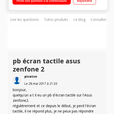
Rejoindre
Poser une question à la communauté
1,5GHz - 32Go de mémoire Appareil photo 13 mégapixels -
Vidéo Full HD 1080p
Lire les questions
Tutos produits
Le blog
Consulter sur
pb écran tactile asus
zenfone 2
picatso
Le
28 mai 2017
à
21:33
bonjour,
quelqu'un a t il eu un pb d'écran tactile sur l'Asus
zenfone2.
régulièrement et ce depuis le début, je perd l'écran
tactile, il ne répond plus, je ne peux pas répondre