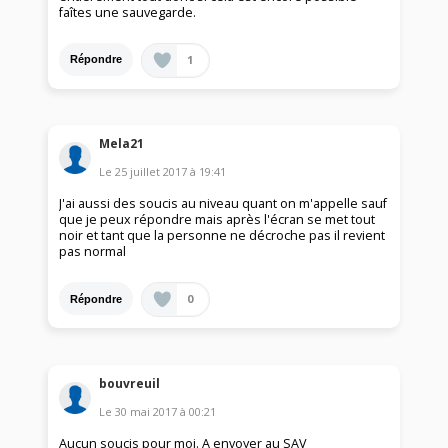
faîtes une sauvegarde.
1
Répondre
Mela21
Le
25 juillet 2017
à
19:41
J'ai aussi des soucis au niveau quant on m'appelle sauf
que je peux répondre mais après l'écran se met tout
noir et tant que la personne ne décroche pas il revient
pas normal
0
Répondre
bouvreuil
Le
30 mai 2017
à
00:21
Aucun soucis pour moi. A envoyer au SAV