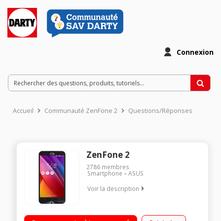
Connexion
Accueil
Communauté ZenFone 2
Questions/Réponses
ZenFone 2
2786
membres
Smartphone
ASUS
Voir la description
Mobile sous OS Android 5.0 - Lollipop - 4G Ecran tactile 5,5"
(13,9 cm) - HD 1280 x 720 pixels Processeur Octo-coeur