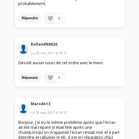
probablement.
0
Répondre
RollandN8626
Le
29 mai 2017
à
19:12
Désolé aucun souci de cet ordre avec le mien.
0
Répondre
Marode13
Le
29 mai 2017
à
18:57
Bonjour, J'ai eu le même problème après que l'écran
ait été mal réparé (il était fêlé après une
chute)Lorsqu'on m'appelait l'écran restait noir et à part
éteindre et rallumer le tél.. il est en réparation chez