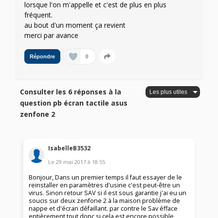
lorsque l'on m'appelle et c'est de plus en plus
fréquent.
au bout d'un moment ça revient
merci par avance
0
Répondre
Consulter les 6 réponses à la
question pb écran tactile asus
zenfone 2
IsabelleB3532
Le
29 mai 2017
à
18:55
Bonjour, Dans un premier temps il faut essayer de le
reinstaller en paramètres d'usine c'est peut-être un
virus. Sinon retour SAV si il est sous garantie j'ai eu un
soucis sur deux zenfone 2 à la maison problème de
nappe et d'écran défaillant. par contre le Sav éfface
entièrement tout donc si cela est encore possible