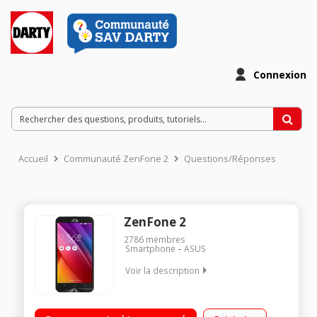
Connexion
Accueil
Communauté ZenFone 2
Questions/Réponses
ZenFone 2
2786
membres
Smartphone
ASUS
Voir la description
Mobile sous OS Android 5.0 - Lollipop - 4G Ecran tactile 5,5"
(13,9 cm) - HD 1280 x 720 pixels Processeur Octo-coeur