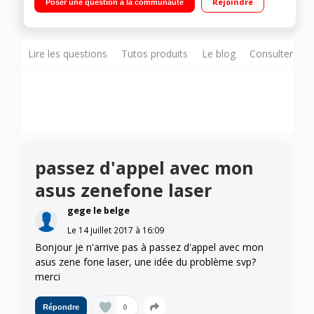
Rejoindre
Poser une question à la communauté
1,5GHz - 32Go de mémoire Appareil photo 13 mégapixels -
Vidéo Full HD 1080p
Lire les questions
Tutos produits
Le blog
Consulter sur
passez d'appel avec mon
asus zenefone laser
gege le belge
Le
14 juillet 2017
à
16:09
Bonjour je n'arrive pas à passez d'appel avec mon
asus zene fone laser, une idée du problème svp?
merci
0
Répondre