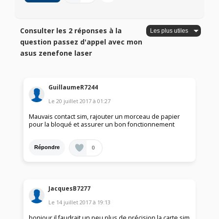
Consulter les 2 réponses à la
question passez d'appel avec mon
asus zenefone laser
GuillaumeR7244
Le
20 juillet 2017
à
01:27
Mauvais contact sim, rajouter un morceau de papier
pour la bloqué et assurer un bon fonctionnement
0
Répondre
JacquesB7277
Le
14 juillet 2017
à
19:13
bonjour,il faudrait un peu plus de précision la carte sim