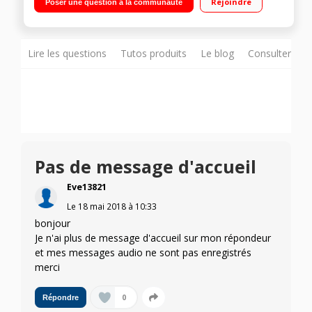
Rejoindre
Poser une question à la communauté
1,5GHz - 32Go de mémoire Appareil photo 13 mégapixels -
Vidéo Full HD 1080p
Lire les questions
Tutos produits
Le blog
Consulter sur
Pas de message d'accueil
Eve13821
Le
18 mai 2018
à
10:33
bonjour
Je n'ai plus de message d'accueil sur mon répondeur
et mes messages audio ne sont pas enregistrés
merci
0
Répondre