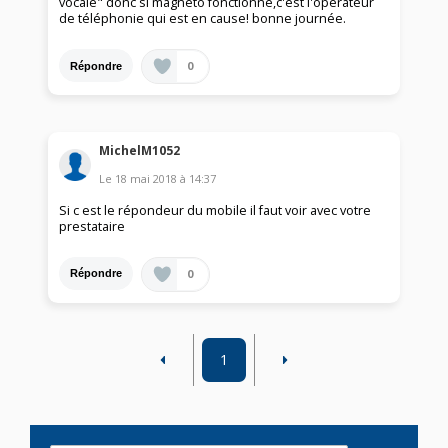
vocale" donc si magnéto fonctionne,c'est l'opérateur
de téléphonie qui est en cause! bonne journée.
0
Répondre
MichelM1052
Le
18 mai 2018
à
14:37
Si c est le répondeur du mobile il faut voir avec votre
prestataire
0
Répondre
1