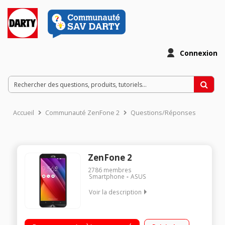
Connexion
Accueil
Communauté ZenFone 2
Questions/Réponses
ZenFone 2
2786
membres
Smartphone
ASUS
Voir la description
Mobile sous OS Android 5.0 - Lollipop - 4G Ecran tactile 5,5"
(13,9 cm) - HD 1280 x 720 pixels Processeur Octo-coeur