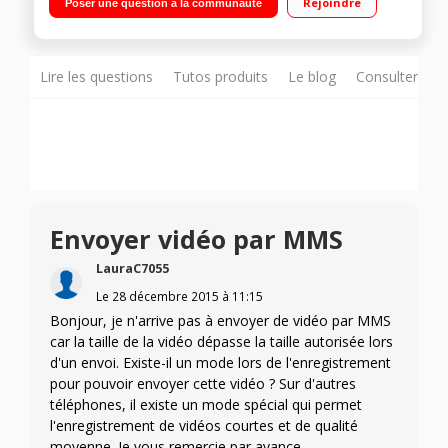
Rejoindre
Poser une question à la communauté
1,5GHz - 32Go de mémoire Appareil photo 13 mégapixels -
Vidéo Full HD 1080p
Lire les questions
Tutos produits
Le blog
Consulter sur
Envoyer vidéo par MMS
LauraC7055
Le
28 décembre 2015
à
11:15
Bonjour, je n'arrive pas à envoyer de vidéo par MMS
car la taille de la vidéo dépasse la taille autorisée lors
d'un envoi. Existe-il un mode lors de l'enregistrement
pour pouvoir envoyer cette vidéo ? Sur d'autres
téléphones, il existe un mode spécial qui permet
l'enregistrement de vidéos courtes et de qualité
moyenne. Je vous remercie par avance.