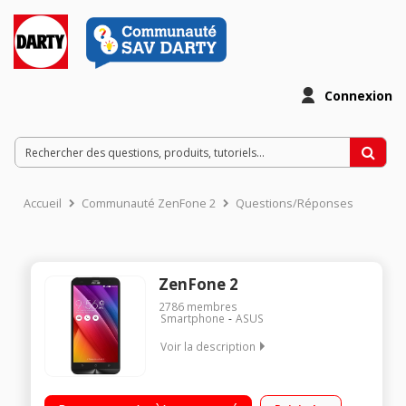
Connexion
Accueil
Communauté ZenFone 2
Questions/Réponses
ZenFone 2
2786
membres
Smartphone
ASUS
Voir la description
Mobile sous OS Android 5.0 - Lollipop - 4G Ecran tactile 5,5"
(13,9 cm) - HD 1280 x 720 pixels Processeur Octo-coeur