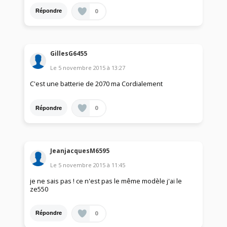
0
Répondre
GillesG6455
Le
5 novembre 2015
à
13:27
C'est une batterie de 2070 ma Cordialement
0
Répondre
JeanjacquesM6595
Le
5 novembre 2015
à
11:45
je ne sais pas ! ce n'est pas le même modèle j'ai le
ze550
0
Répondre