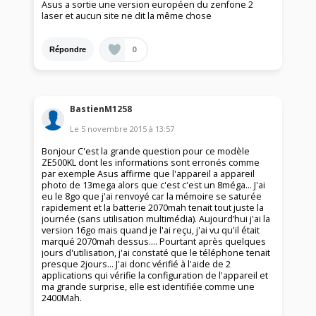
Asus a sortie une version européen du zenfone 2
laser et aucun site ne dit la même chose
0
Répondre
BastienM1258
Le
5 novembre 2015
à
13:57
Bonjour C'est la grande question pour ce modèle
ZE500KL dont les informations sont erronés comme
par exemple Asus affirme que l'appareil a appareil
photo de 13mega alors que c'est c'est un 8méga... J'ai
eu le 8go que j'ai renvoyé car la mémoire se saturée
rapidement et la batterie 2070mah tenait tout juste la
journée (sans utilisation multimédia). Aujourd’hui j'ai la
version 16go mais quand je l'ai reçu, j'ai vu qu'il était
marqué 2070mah dessus.... Pourtant après quelques
jours d'utilisation, j'ai constaté que le téléphone tenait
presque 2jours... J'ai donc vérifié à l'aide de 2
applications qui vérifie la configuration de l'appareil et
ma grande surprise, elle est identifiée comme une
2400Mah.