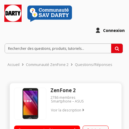
Connexion
Accueil
Communauté ZenFone 2
Questions/Réponses
ZenFone 2
2786
membres
Smartphone
ASUS
Voir la description
Mobile sous OS Android 5.0 - Lollipop - 4G Ecran tactile 5,5"
(13,9 cm) - HD 1280 x 720 pixels Processeur Octo-coeur