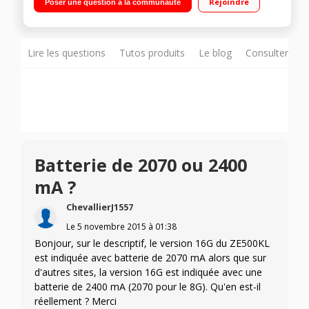
Rejoindre
Poser une question à la communauté
1,5GHz - 32Go de mémoire Appareil photo 13 mégapixels -
Vidéo Full HD 1080p
Lire les questions
Tutos produits
Le blog
Consulter sur
Batterie de 2070 ou 2400
mA ?
ChevallierJ1557
Le
5 novembre 2015
à
01:38
Bonjour, sur le descriptif, le version 16G du ZE500KL
est indiquée avec batterie de 2070 mA alors que sur
d'autres sites, la version 16G est indiquée avec une
batterie de 2400 mA (2070 pour le 8G). Qu'en est-il
réellement ? Merci