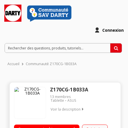
Connexion
Accueil
Communauté Z170CG-1B033A
Z170CG-1B033A
13
membres
Tablette
ASUS
Voir la description
Ecran capacitif 7" (17,8 cm), 1024 x 600 pixels Processeur Intel
Sofia 3G-R C3230RK Quad-Core RAM 1 Go - Capacité de 16 Go