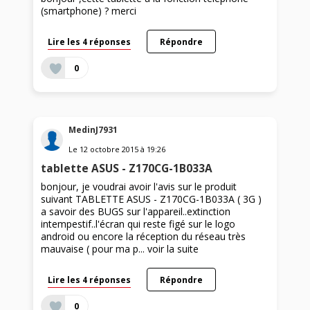
(smartphone) ? merci
Lire les 4 réponses
Répondre
0
MedinJ7931
Le
12 octobre 2015
à
19:26
tablette ASUS - Z170CG-1B033A
bonjour, je voudrai avoir l'avis sur le produit
suivant TABLETTE ASUS - Z170CG-1B033A ( 3G )
a savoir des BUGS sur l'appareil..extinction
intempestif..l'écran qui reste figé sur le logo
android ou encore la réception du réseau très
mauvaise ( pour ma p...
voir la suite
Lire les 4 réponses
Répondre
0