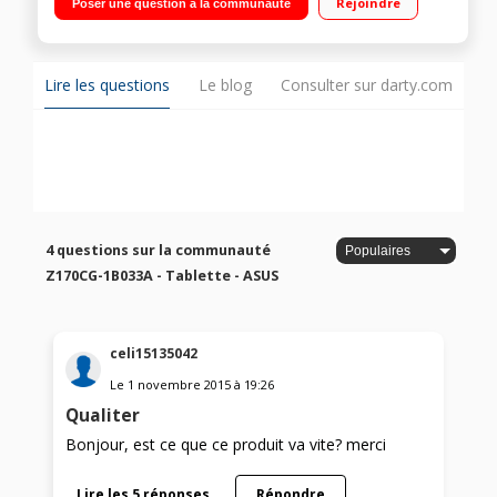
Rejoindre
Poser une question à la communauté
extensible via micro SD Compatible 3G - 8,4 mm d'épaisseur -
Poids : 270 g
Lire les questions
Le blog
Consulter sur darty.com
4 questions sur la communauté
Z170CG-1B033A - Tablette - ASUS
celi15135042
Le
1 novembre 2015
à
19:26
Qualiter
Bonjour, est ce que ce produit va vite? merci
Lire les 5 réponses
Répondre