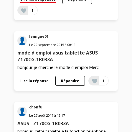
1
lemigue01
Le
29 septembre 2015
à
00:12
mode d emploi asus tablette ASUS
Z170CG-1B033A
bonjour je cherche le mode d emploi Merci
Lire la réponse
Répondre
1
chonfui
Le
27 août 2017
à
12:17
ASUS - Z170CG-1B033A
bonjour ,cette tablette a la fonction téléphone