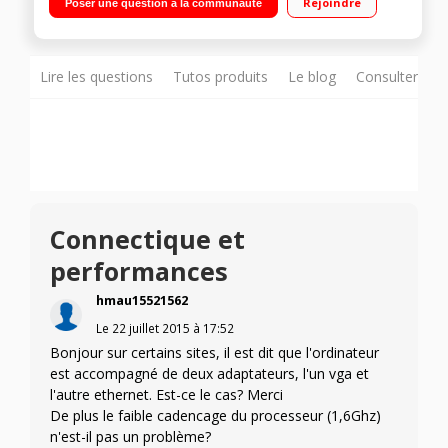
Rejoindre
Poser une question à la communauté
Go de disque dur SATA / Carte graphique Intel HD Graphics
4000 - HDMI - USB 3.0
Lire les questions
Tutos produits
Le blog
Consulter sur
Connectique et
performances
hmau15521562
Le
22 juillet 2015
à
17:52
Bonjour sur certains sites, il est dit que l'ordinateur
est accompagné de deux adaptateurs, l'un vga et
l'autre ethernet. Est-ce le cas? Merci
De plus le faible cadencage du processeur (1,6Ghz)
n'est-il pas un problème?