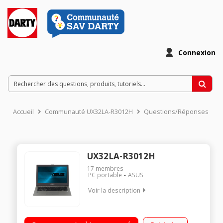
Connexion
Accueil
Communauté UX32LA-R3012H
Questions/Réponses
UX32LA-R3012H
17
membres
PC portable
ASUS
Voir la description
Ecran LED 13,3" HD rétro-éclairé, 1366 x 768 pixels /
Processeur Intel® Core? i5-4200U à 1,6 GHz / RAM 4 Go - 500