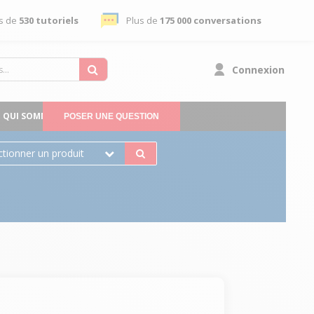
s de
530 tutoriels
Plus de
175 000 conversations
Connexion
QUI SOMMES-NOUS
POSER UNE QUESTION
ctionner un produit