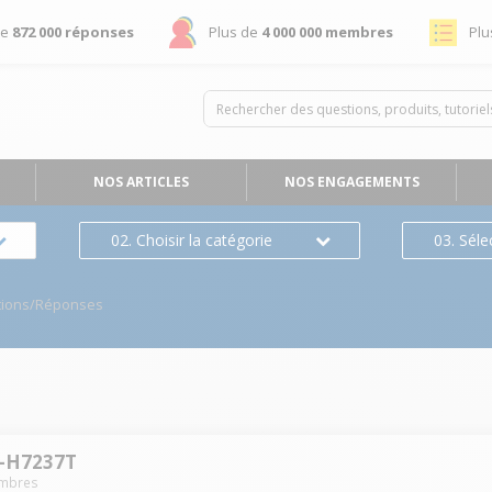
de
872 000 réponses
Plus de
4 000 000 membres
Plu
NOS ARTICLES
NOS ENGAGEMENTS
02. Choisir la catégorie
03. Séle
tions/Réponses
-H7237T
mbres