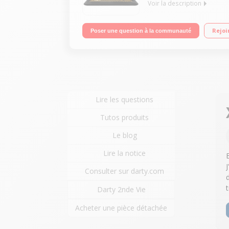
Voir la description
Ecran 17.3 pouces Full HD (1920 x 1080 pixels) P
Rejoi
Poser une question à la communauté
NVIDIA® GeForce® GTX 1650 (4 Go GGDR5) Windows 1
Lire les questions
Tutos produits
Le blog
Lire la notice
Consulter sur darty.com
Darty 2nde Vie
Acheter une pièce détachée