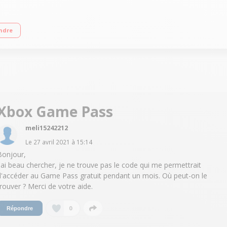
rocesseur AMD Ryzen™ 7 3750H (2.3 GHz / jusqu'à 4.0 GHz) - 2 Mo mémoire cac
ndre
0 - HDMI - Wi-Fi 802.11 ac - Bluetooth 5.0 - 1 mois d’abonnement Xbox Game 
Xbox Game Pass
meli15242212
Le
27 avril 2021
à
15:14
Bonjour,
J'ai beau chercher, je ne trouve pas le code qui me permettrait
d'accéder au Game Pass gratuit pendant un mois. Où peut-on le
trouver ? Merci de votre aide.
0
Répondre