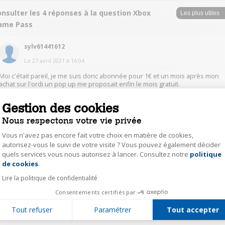
nsulter les 4 réponses à la question Xbox
ame Pass
sylv61441612
Le
27 avril 2021
à
16:04
Moi c'était pareil, je me suis donc abonnée pour 1€ et un mois après mon
achat sur l'ordi un pop up me proposait enfin le mois gratuit.
Gestion des cookies
0
Répondre
Nous respectons votre vie privée
Vous n'avez pas encore fait votre choix en matière de cookies,
alai16656546
autorisez-vous le suivi de votre visite ? Vous pouvez également décider
Le
27 avril 2021
à
15:57
quels services vous nous autorisez à lancer. Consultez notre
politique
Axeptio consent
de cookies
.
J'ai reçu une proposition directement sur l'écran, comme pour une màj de
la carte vidéo.
Lire la politique de confidentialité
Consentements certifiés par
0
Répondre
Tout refuser
Paramétrer
Tout accepter