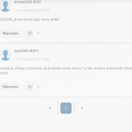
arma52414153
Le
27 avril 2021
à
15:47
Désolé, je ne peux pas vous aider.
0
Répondre
mail44145311
Le
27 avril 2021
à
15:42
bonjour ,il faut s inscrire ,le premier mois est a 1 e les autres a moinde 10 j
crois
0
Répondre
1