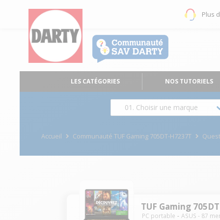
Plus 
LES CATÉGORIES
NOS TUTORIELS
01. Choisir une marque
Accueil
Communauté TUF Gaming 705DT-H7237T
Ques
TUF Gaming 705DT
PC portable
ASUS
-
87
me