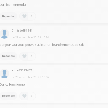
Oui, bien entendu
0
Répondre
ChristelB1941
Le
29 novembre 2017
à
16:24
Bonjour Oui vous pouvez utiliser un branchement USB Cdt
0
Répondre
kloe63513462
Le
29 novembre 2017
à
16:06
Oui ça fonctionne
0
Répondre