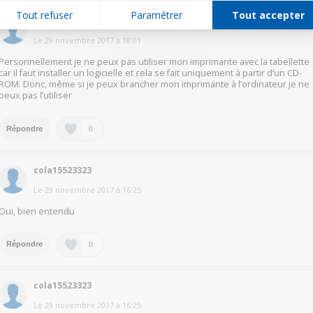
Tout refuser
Paramétrer
Tout accepter
mael56621264
Le
29 novembre 2017
à
18:01
Personnellement je ne peux pas utiliser mon imprimante avec la tabellette
car il faut installer un logicielle et cela se fait uniquement à partir d’un CD-
ROM. Donc, même si je peux brancher mon imprimante à l’ordinateur je ne
peux pas l’utiliser
0
Répondre
cola15523323
Le
29 novembre 2017
à
16:25
Oui, bien entendu
0
Répondre
cola15523323
Le
29 novembre 2017
à
16:25