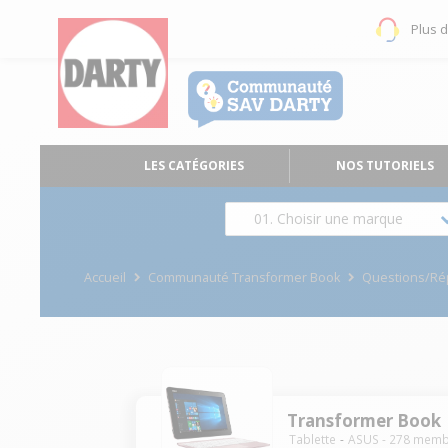
Plus 
LES CATÉGORIES
NOS TUTORIELS
01. Choisir une marque
Accueil
Communauté Transformer Book
Questions/R
Transformer Book
Tablette
ASUS
-
278
memb