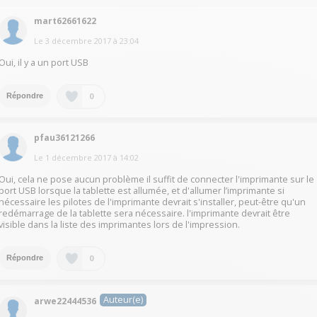
mart62661622
Le
3 décembre 2017
à
23:04
Oui, il y a un port USB
0
Répondre
pfau36121266
Le
1 décembre 2017
à
14:02
Oui, cela ne pose aucun problème il suffit de connecter l'imprimante sur le
port USB lorsque la tablette est allumée, et d'allumer l’imprimante si
nécessaire les pilotes de l'imprimante devrait s'installer, peut-être qu'un
redémarrage de la tablette sera nécessaire. l'imprimante devrait être
visible dans la liste des imprimantes lors de l'impression.
0
Répondre
Auteur(e)
arwe22444536