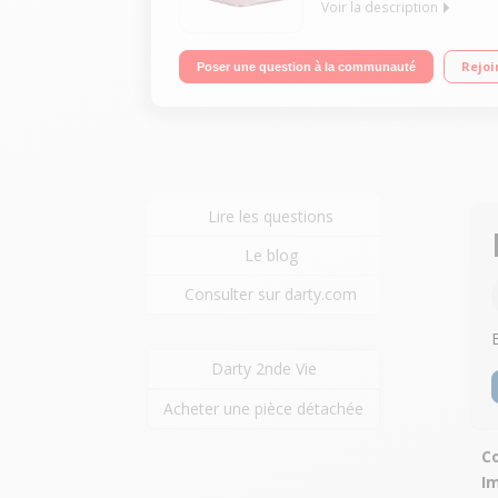
Voir la description
Ecran LED tactile 10,1" WXGA Processeur Intel® 
Rejoi
Poser une question à la communauté
2.0 - Bluetooth 4.0
Lire les questions
Le blog
Consulter sur darty.com
Darty 2nde Vie
Acheter une pièce détachée
Co
I