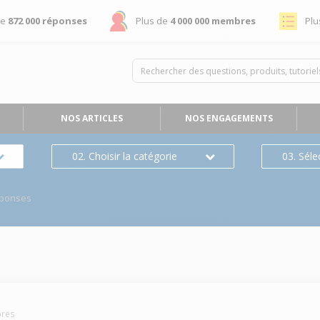
de
872 000 réponses
Plus de
4 000 000 membres
Plu
NOS ARTICLES
NOS ENGAGEMENTS
02. Choisir la catégorie
03. Séle
éponses
res