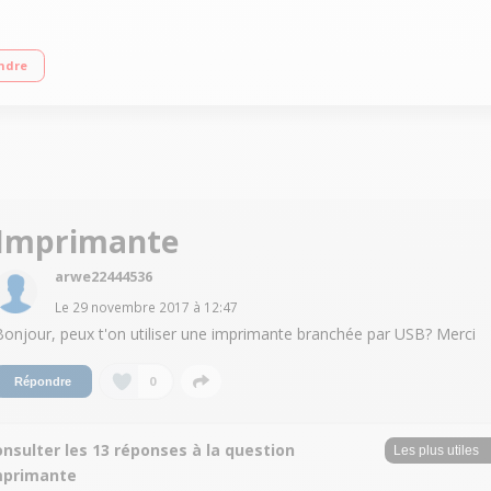
AtomT x5-Z8350 RAM 2 Go - 128 Go eMMC - Carte graphique Intel HD Graphics G
ndre
Imprimante
arwe22444536
Le
29 novembre 2017
à
12:47
Bonjour, peux t'on utiliser une imprimante branchée par USB? Merci
0
Répondre
nsulter les 13 réponses à la question
mprimante