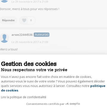
Le
29 novembre 2017
à
21:09
Bonsoir, merci à tous pour vos réponses !
0
Répondre
Auteur(e)
arwe22444536
Le
29 novembre 2017
à
21:09
Merci a tous!
0
Répondre
Gestion des cookies
Nous respectons votre vie privée
AnnieL7073
Vous n'avez pas encore fait votre choix en matière de cookies,
autorisez-vous le suivi de votre visite ? Vous pouvez également décider
Le
29 novembre 2017
à
19:52
quels services vous nous autorisez à lancer. Consultez notre
politique
Axeptio consent
bonjour oui en configurant l'imprimante
de cookies
.
Lire la politique de confidentialité
0
Répondre
Consentements certifiés par