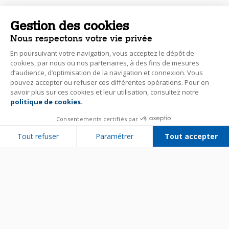
Gestion des cookies
Nous respectons votre vie privée
En poursuivant votre navigation, vous acceptez le dépôt de
cookies, par nous ou nos partenaires, à des fins de mesures
d’audience, d’optimisation de la navigation et connexion. Vous
pouvez accepter ou refuser ces différentes opérations. Pour en
savoir plus sur ces cookies et leur utilisation, consultez notre
politique de cookies
.
Consentements certifiés par
Tout refuser
Paramétrer
Tout accepter
Plateforme de Gestion du Consentement : Personnalisez vos Options
Axeptio consent
Notre plateforme vous permet d'adapter et de gérer vos paramètres de 