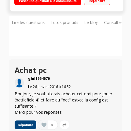
Rejoindre
Poser une question à la communauté
dur SATA 1 To + 24 Go SSD / Carte graphique Nvidia GF GTX
950M à 2 Go dédiés - Graveur DVD - HDMI
Lire les questions
Tutos produits
Le blog
Consulter sur
Achat pc
ghil1554676
Le
26 janvier 2016
à
16:52
Bonjour, je souhaiterais acheter cet ordi pour jouer
(battlefield 4) et faire du "net" est-ce la config est
suffisante ?
Merci pour vos réponses
0
Répondre