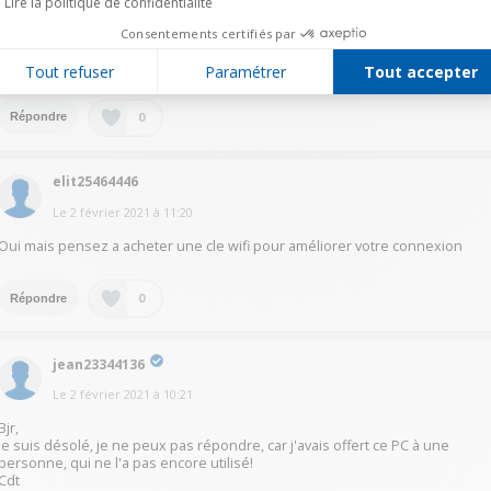
Lire la politique de confidentialité
ordinateur sous Windows 10 S vous ne pourrez installer que des
applications provenant du Microsoft Store, donc vous ne pourrez pas
Consentements certifiés par
télécharger et installer des applications provenant de sites tierces (VLC,
Winzip, CCleaner, ...). Bonne journée, cordialement.
Tout refuser
Paramétrer
Tout accepter
0
Répondre
elit25464446
Le
2 février 2021
à
11:20
Oui mais pensez a acheter une cle wifi pour améliorer votre connexion
0
Répondre
jean23344136
Le
2 février 2021
à
10:21
Bjr,
Je suis désolé, je ne peux pas répondre, car j'avais offert ce PC à une
personne, qui ne l'a pas encore utilisé!
Cdt