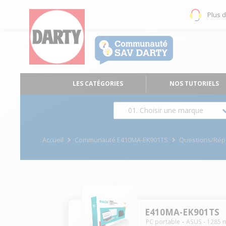
Plus 
LES CATÉGORIES
NOS TUTORIELS
01. Choisir une marque
Accueil
Communauté E410MA-EK901TS
Questions/Ré
E410MA-EK901TS
PC portable
ASUS
-
1285
m