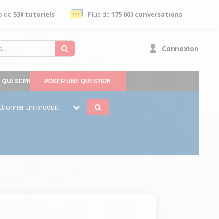
s de
530 tutoriels
Plus de
175 000 conversations
Connexion
QUI SOMMES-NOUS
POSER UNE QUESTION
ctionner un produit