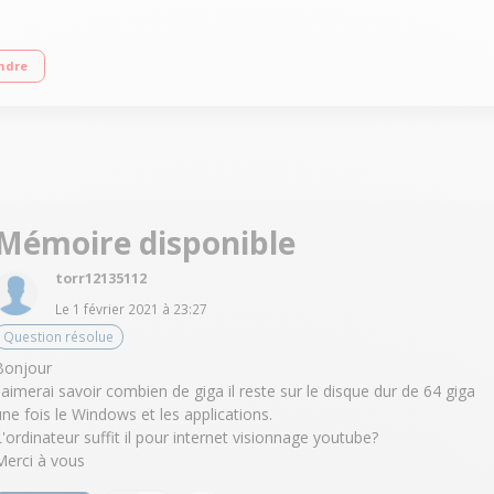
020 (1,1 GHz / jusqu'à 2,8 GHz) RAM 4 Go - 64 Go eMMC Windows 10 S - Office 36
ndre
Mémoire disponible
torr12135112
Le
1 février 2021
à
23:27
Question résolue
Bonjour
J'aimerai savoir combien de giga il reste sur le disque dur de 64 giga
une fois le Windows et les applications.
L'ordinateur suffit il pour internet visionnage youtube?
Merci à vous