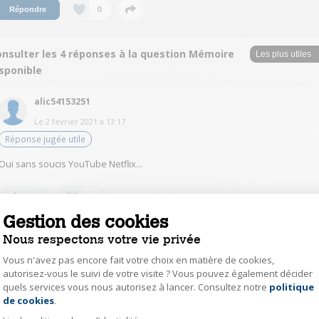
0
Répondre
onsulter les 4 réponses à la question Mémoire
sponible
alic54153251
Le
2 février 2021
à
13:17
Réponse jugée utile
Oui sans soucis YouTube Netflix...
1
Répondre
Gestion des cookies
Nous respectons votre vie privée
Paogé Expert Darty
Vous n'avez pas encore fait votre choix en matière de cookies,
Le
5 février 2021
à
15:12
autorisez-vous le suivi de votre visite ? Vous pouvez également décider
Bonjour, tout dépend des applications installées. Normalement Windows
quels services vous nous autorisez à lancer. Consultez notre
politique
Axeptio consent
10 tout seul prends environs 25 Go, il vous reste donc un peu plus de la
de cookies
.
moitié de l'espace disque de libre. L'ordinateur est largement suffisant
pour une utilisation internet. Par contre attention, s'agissant d'un