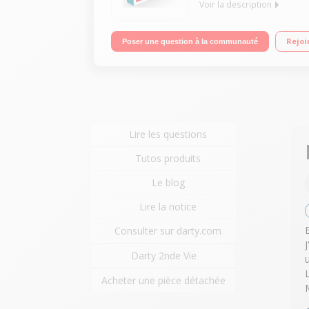
Voir la description
"Ecran 14"" Full HD Processeur Intel® Celeron® N4
Rejoi
Poser une question à la communauté
Lire les questions
Tutos produits
Le blog
Lire la notice
Consulter sur darty.com
Darty 2nde Vie
Acheter une pièce détachée