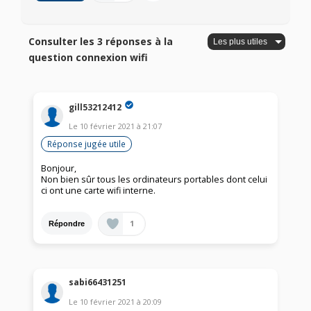
Consulter les 3 réponses à la
question connexion wifi
gill53212412
Le
10 février 2021
à
21:07
Réponse jugée utile
Bonjour,
Non bien sûr tous les ordinateurs portables dont celui
ci ont une carte wifi interne.
1
Répondre
sabi66431251
Le
10 février 2021
à
20:09