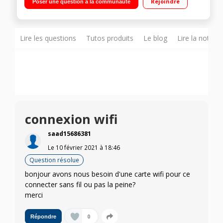
Rejoindre
Poser une question à la communauté
Office 365 1 an, souris filaire et sacoche inclus"
Lire les questions
Tutos produits
Le blog
Lire la notice
connexion wifi
saad15686381
Le
10 février 2021
à
18:46
Question résolue
bonjour avons nous besoin d'une carte wifi pour ce
connecter sans fil ou pas la peine?
merci
0
Répondre