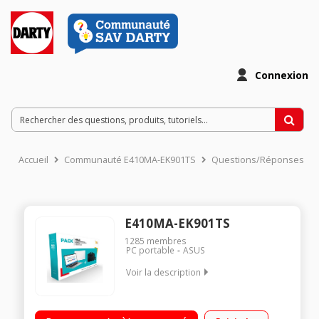
Connexion
Accueil
Communauté E410MA-EK901TS
Questions/Réponses
E410MA-EK901TS
1285
membres
PC portable
ASUS
Voir la description
"Ecran 14"" Full HD Processeur Intel® Celeron® N4020 (1,1
GHz / jusqu'à 2,8 GHz) RAM 4 Go - 64 Go eMMC Windows 10 S -