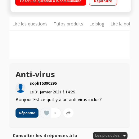
Rejoindre
Poser une question à la communauté
Office 365 1 an, souris filaire et sacoche inclus"
Lire les questions
Tutos produits
Le blog
Lire la notice
Anti-virus
soph15390295
Le
31 janvier 2021
à
14:29
Bonjour Est ce qu'il y a un anti-virus inclus?
0
Répondre
Consulter les 4 réponses à la