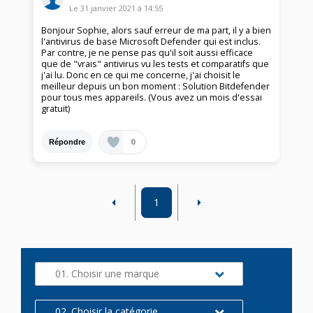
Le
31 janvier 2021
à
14:55
Bonjour Sophie, alors sauf erreur de ma part, il y a bien
l'antivirus de base Microsoft Defender qui est inclus.
Par contre, je ne pense pas qu'il soit aussi efficace
que de "vrais" antivirus vu les tests et comparatifs que
j'ai lu. Donc en ce qui me concerne, j'ai choisit le
meilleur depuis un bon moment : Solution Bitdefender
pour tous mes appareils. (Vous avez un mois d'essai
gratuit)
0
Répondre
1
01. Choisir une marque
02. Choisir la catégorie