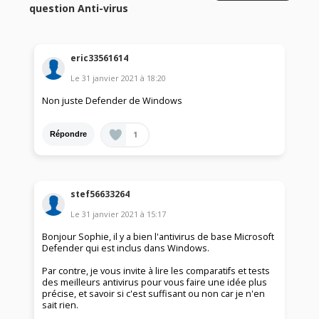
question Anti-virus
eric33561614
Le
31 janvier 2021
à
18:20
Non juste Defender de Windows
1
Répondre
stef56633264
Le
31 janvier 2021
à
15:17
Bonjour Sophie, il y a bien l'antivirus de base Microsoft
Defender qui est inclus dans Windows.
Par contre, je vous invite à lire les comparatifs et tests
des meilleurs antivirus pour vous faire une idée plus
précise, et savoir si c'est suffisant ou non car je n'en
sait rien.