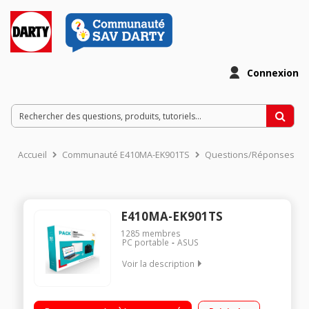
Connexion
Accueil
Communauté E410MA-EK901TS
Questions/Réponses
E410MA-EK901TS
1285
membres
PC portable
ASUS
Voir la description
"Ecran 14"" Full HD Processeur Intel® Celeron® N4020 (1,1
GHz / jusqu'à 2,8 GHz) RAM 4 Go - 64 Go eMMC Windows 10 S -