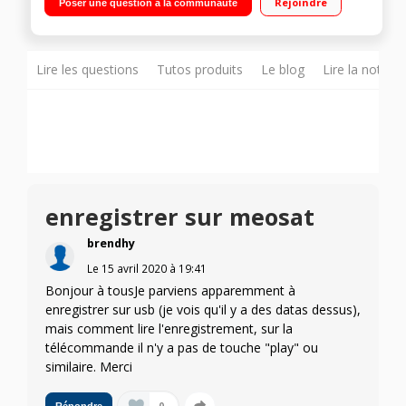
Rejoindre
Poser une question à la communauté
coaxial, 1 AV (RCA), 1 SPDIF
Lire les questions
Tutos produits
Le blog
Lire la notice
enregistrer sur meosat
brendhy
Le
15 avril 2020
à
19:41
Bonjour à tousJe parviens apparemment à
enregistrer sur usb (je vois qu'il y a des datas dessus),
mais comment lire l'enregistrement, sur la
télécommande il n'y a pas de touche "play" ou
similaire. Merci