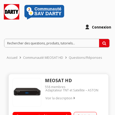
Connexion
Accueil
Communauté MEOSAT HD
Questions/Réponses
MEOSAT HD
558
membres
Adaptateur TNT et Satellite
ASTON
Voir la description
Récepteur TNT HD FRANSAT Accès au portail FRANSAT
CONNECT Enregistrement sur clé USB (PVR) Prises : 1 HDMI, 1