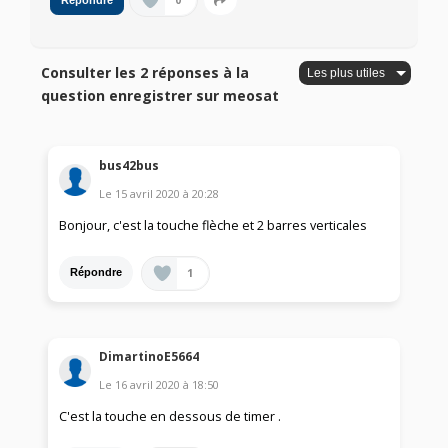
0
Répondre
Consulter les 2 réponses à la
question enregistrer sur meosat
bus42bus
Le
15 avril 2020
à
20:28
Bonjour, c'est la touche flèche et 2 barres verticales
1
Répondre
DimartinoE5664
Le
16 avril 2020
à
18:50
C'est la touche en dessous de timer .