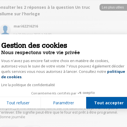
nsulter les 2 réponses à la question Un truc
allume sur l'horloge
mari62216216
Le
21 février 2021
à
16:50
Bonjour,
Gestion des cookies
Cette icône est affichée depuis la mise en service de ma gazinière. Je n'ai
Nous respectons votre vie privée
pas réussi à l'enlever non plus. Je suppose aussi qu'elle signifie que le
four est prêt à fonctionner...
Vous n'avez pas encore fait votre choix en matière de cookies,
Bonne journée,
autorisez-vous le suivi de votre visite ? Vous pouvez également décider
quels services vous nous autorisez à lancer. Consultez notre
politique
Axeptio consent
1
Répondre
de cookies
.
Lire la politique de confidentialité
pier45552212
Consentements certifiés par
Le
21 février 2021
à
12:45
Tout refuser
Paramétrer
Tout accepter
Bonjour, j'ai moi aussi cette icône sur ma cuisinière et je n'arrive pas à
l'enlever. Elle signifie peut-être que le four est prêt à être programmé.
Bonne journée