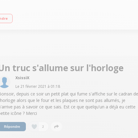
ctrique) 4 foyers jusqu'à 3000 W Capacité du four 57 L - Nettoyage catalyse Fou
ndre
Un truc s'allume sur l'horloge
XsissiX
Le
21 février 2021
à
01:18
Bonsoir, depuis ce soir un petit plat qui fume s'affiche sur le cadran d
l'horloge alors que le four et les plaques ne sont pas allumés, je
n'arrive pas à savoir ce que sais. Est ce que quelqu'un a déjà eu cette
petite icône ? Merci
2
Répondre