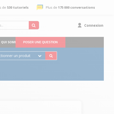
s de
530 tutoriels
Plus de
175 000 conversations
Connexion
QUI SOMMES-NOUS
POSER UNE QUESTION
ctionner un produit