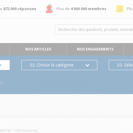
de
872 000 réponses
Plus de
4 000 000 membres
Plu
NOS ARTICLES
NOS ENGAGEMENTS
02. Choisir la catégorie
03. Séle
es
MARTIN
-
158
membres