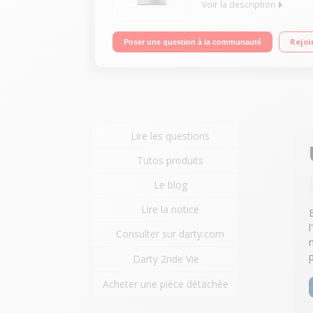
Voir la description
Largeur 60 cm - Table de cuisson mixte (gaz + éle
Rejoi
Poser une question à la communauté
Lire les questions
Tutos produits
Le blog
Lire la notice
Consulter sur darty.com
Darty 2nde Vie
Acheter une pièce détachée