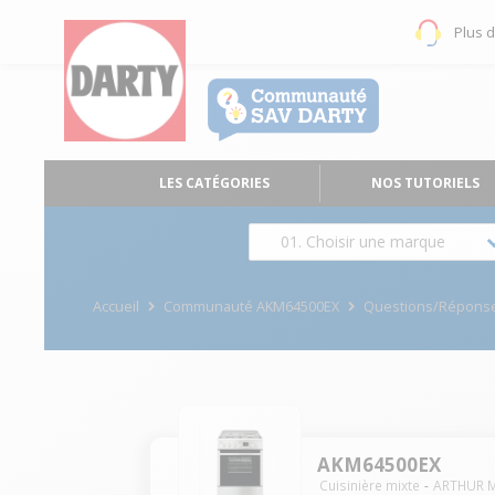
Plus 
LES CATÉGORIES
NOS TUTORIELS
01. Choisir une marque
Accueil
Communauté AKM64500EX
Questions/Répons
AKM64500EX
Cuisinière mixte
ARTHUR 