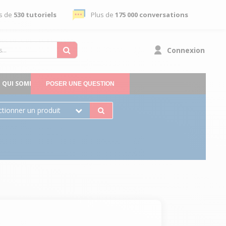
s de
530 tutoriels
Plus de
175 000 conversations
Connexion
QUI SOMMES-NOUS
POSER UNE QUESTION
ctionner un produit