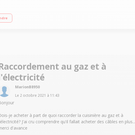
ctrique) 4 foyers jusqu'à 3000 W Capacité du four 57 L - Nettoyage catalyse Fou
ndre
Raccordement au gaz et à
l'électricité
MarionB8950
Le
2 octobre 2021
à
11:43
Bonjour
Dois-je acheter à part de quoi raccorder la cuisinière au gaz et à
'électricité? J'ai cru comprendre qu'il fallait acheter des câbles en plus..
merci d'avance