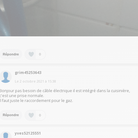
0
Répondre
grim45253643
Le
2 octobre 2021
à
15:38
Bonjour pas besoin de câble électrique il est intégré dans la cuisinière,
c'est une prise normale.
Il faut juste le raccordement pour le gaz.
0
Répondre
yves52125551