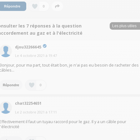
0
Répondre
nsulter les 7 réponses à la question
ccordement au gaz et à l'électricité
djou32266645
Le
4 octobre 2021
à
19:47
Bonjour, pour ma part, tout était bon, je n'ai pas eu besoin de racheter des
câbles...
0
Répondre
chat32254651
Le
2 octobre 2021
à
17:11
Effectivement il faut un tuyau raccord pour le gaz. Il y a un câble pour
l'électricité