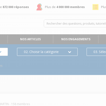
de
872 000 réponses
Plus de
4 000 000 membres
Plu
NOS ARTICLES
NOS ENGAGEMENTS
02. Choisir la catégorie
03. Séle
es
MARTIN
-
158
membres