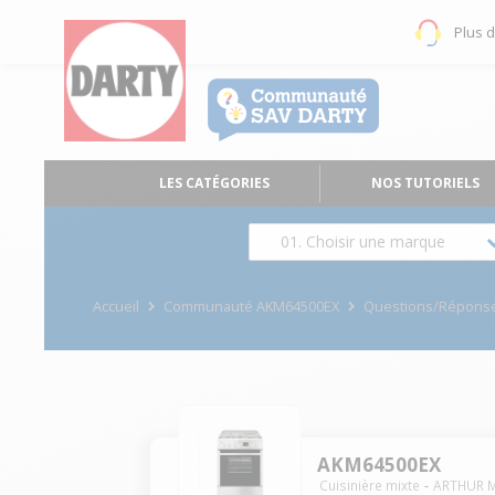
Plus 
LES CATÉGORIES
NOS TUTORIELS
01. Choisir une marque
Accueil
Communauté AKM64500EX
Questions/Répons
AKM64500EX
Cuisinière mixte
ARTHUR 