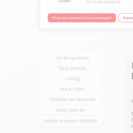
Voir la description
Largeur 60 cm - Table de cuisson mixte (gaz + éle
Rejoi
Poser une question à la communauté
Lire les questions
Tutos produits
Le blog
Lire la notice
Consulter sur darty.com
Darty 2nde Vie
l
Acheter une pièce détachée