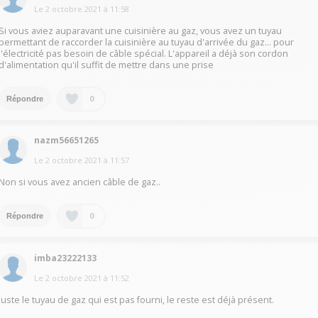
Le
2 octobre 2021
à
11:58
Si vous aviez auparavant une cuisinière au gaz, vous avez un tuyau
permettant de raccorder la cuisinière au tuyau d'arrivée du gaz… pour
l'électricité pas besoin de câble spécial. L'appareil a déjà son cordon
d'alimentation qu'il suffit de mettre dans une prise
0
Répondre
nazm56651265
Le
2 octobre 2021
à
11:57
Non si vous avez ancien câble de gaz..
0
Répondre
imba23222133
Le
2 octobre 2021
à
11:52
Juste le tuyau de gaz qui est pas fourni, le reste est déjà présent.