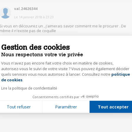
val.24626344
Le
14 janvier 2018
à
23:23
Si vous en découvrez un , j'aimerais savoir comment me le procurer . De
mème il n'existe pas de coquille
0
Gestion des cookies
Répondre
Nous respectons votre vie privée
Vous n'avez pas encore fait votre choix en matière de cookies,
1
autorisez-vous le suivi de votre visite ? Vous pouvez également décider
quels services vous nous autorisez à lancer. Consultez notre
politique
Axeptio consent
de cookies
.
Lire la politique de confidentialité
Consentements certifiés par
Tout refuser
Paramétrer
Tout accepter