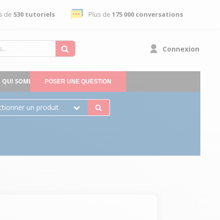
s de
530 tutoriels
Plus de
175 000 conversations
Connexion
QUI SOMMES-NOUS
POSER UNE QUESTION
ctionner un produit