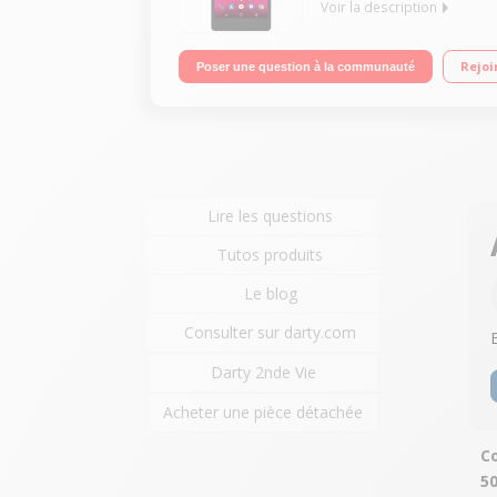
Voir la description
Mobile sous Android 7.0 - Nougat - 4G Ecran tacti
Rejoi
Poser une question à la communauté
HD 1080p
Lire les questions
Tutos produits
Le blog
Consulter sur darty.com
Darty 2nde Vie
Acheter une pièce détachée
Co
5