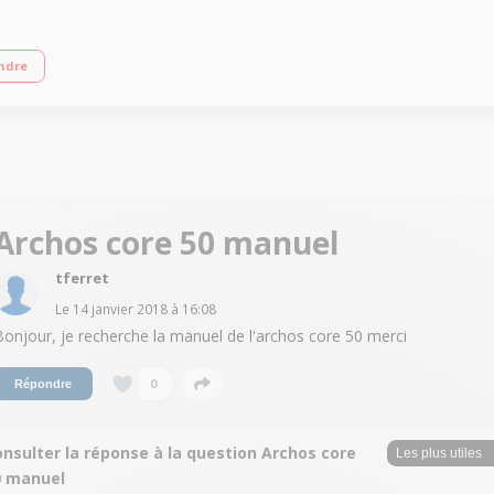
le 12.7 cm (5") - HD 1280 X 720 pixels Processeur Quad-core 1,3 GHz - 16Go de
ndre
Archos core 50 manuel
tferret
Le
14 janvier 2018
à
16:08
Bonjour, je recherche la manuel de l'archos core 50 merci
0
Répondre
nsulter la réponse à la question Archos core
0 manuel