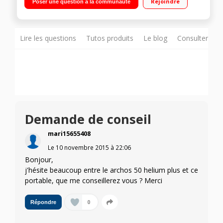
Rejoindre
Poser une question à la communauté
1,3GHz - 8Go de mémoire Appareil photo 5 mégapixels -
Vidéo Full HD 1080p
Lire les questions
Tutos produits
Le blog
Consulter sur
Demande de conseil
mari15655408
Le
10 novembre 2015
à
22:06
Bonjour,
j'hésite beaucoup entre le archos 50 helium plus et ce
portable, que me conseillerez vous ? Merci
0
Répondre