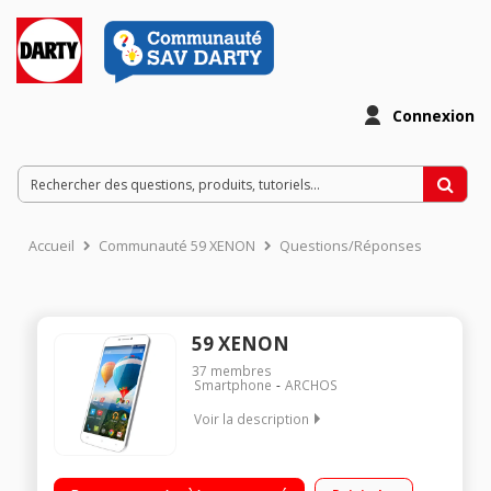
Connexion
Accueil
Communauté 59 XENON
Questions/Réponses
59 XENON
37
membres
Smartphone
ARCHOS
Voir la description
Mobile sous Android 4.4.2 - Kit Kat - 3G+ Écran tactile 15,1 cm
(5,94'') - IPS HD 1280 x 720 pixels Processeur Quad-Core