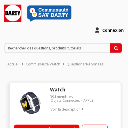
Connexion
Accueil
Communauté Watch
Questions/Réponses
Watch
394
membres
Objets Connectés
APPLE
Voir la description
Boitier en acier 38mm - Cardiofréquencemètre Ecran retina
avec force touch en verre Ion-X Bracelet en Cuir lisse de