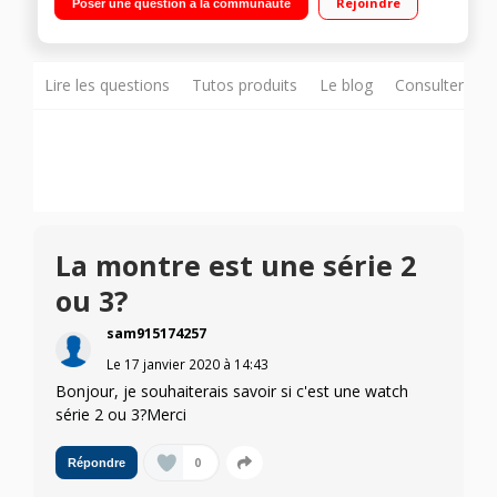
Rejoindre
Poser une question à la communauté
Grenade avec fermoir magnétique taille M (145-165mm)
Résistante à l'eau - Wi-Fi et Bluetooth 4.0
Lire les questions
Tutos produits
Le blog
Consulter sur
La montre est une série 2
ou 3?
sam915174257
Le
17 janvier 2020
à
14:43
Bonjour, je souhaiterais savoir si c'est une watch
série 2 ou 3?Merci
0
Répondre