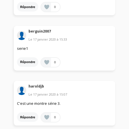
0
Répondre
berguin2007
Le
17 janvier 2020
à
15:33
serie1
0
Répondre
haroldjb
Le
17 janvier 2020
à
15:07
C'est une montre série 3.
0
Répondre