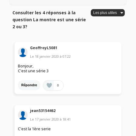
Consulter les 4 réponses à la
question La montre est une série
2 ou 3?
GeoffroyL5081
Le
18 janvier 2020
à
07:22
Bonjour,
C'est une série 3
0
Répondre
jean53154462
Le
17 janvier 2020
à
18:41
C'est la 1ère serie