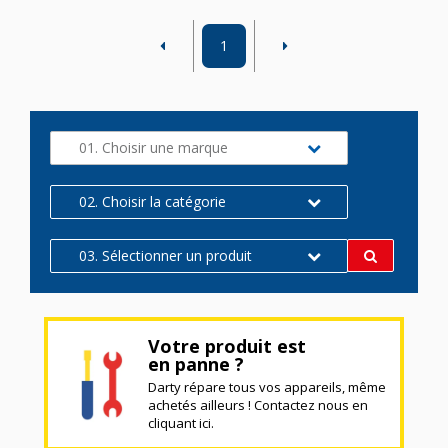
1
01. Choisir une marque
02. Choisir la catégorie
03. Sélectionner un produit
Votre produit est
en panne ?
Darty répare tous vos appareils, même
achetés ailleurs ! Contactez nous en
cliquant ici.