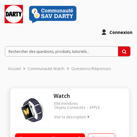
Connexion
Accueil
Communauté Watch
Questions/Réponses
Watch
394
membres
Objets Connectés
APPLE
Voir la description
Boitier en acier 38mm - Cardiofréquencemètre Ecran retina
avec force touch en verre Ion-X Bracelet en Cuir lisse de