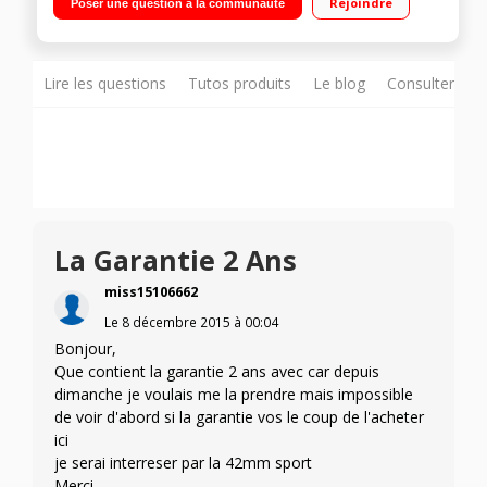
Rejoindre
Poser une question à la communauté
Grenade avec fermoir magnétique taille M (145-165mm)
Résistante à l'eau - Wi-Fi et Bluetooth 4.0
Lire les questions
Tutos produits
Le blog
Consulter sur
La Garantie 2 Ans
miss15106662
Le
8 décembre 2015
à
00:04
Bonjour,
Que contient la garantie 2 ans avec car depuis
dimanche je voulais me la prendre mais impossible
de voir d'abord si la garantie vos le coup de l'acheter
ici
je serai interreser par la 42mm sport
Merci