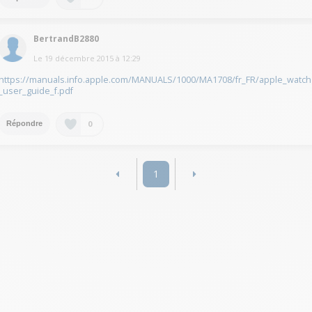
BertrandB2880
Le
19 décembre 2015
à
12:29
https://manuals.info.apple.com/MANUALS/1000/MA1708/fr_FR/apple_watch
_user_guide_f.pdf
0
Répondre
1