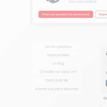
Voir la description
Boitier en acier 38mm - Cardiofréquencemètre Ecra
Rejoi
Poser une question à la communauté
Résistante à l'eau - Wi-Fi et Bluetooth 4.0
Lire les questions
Tutos produits
Le blog
Consulter sur darty.com
Darty 2nde Vie
Acheter une pièce détachée
Co