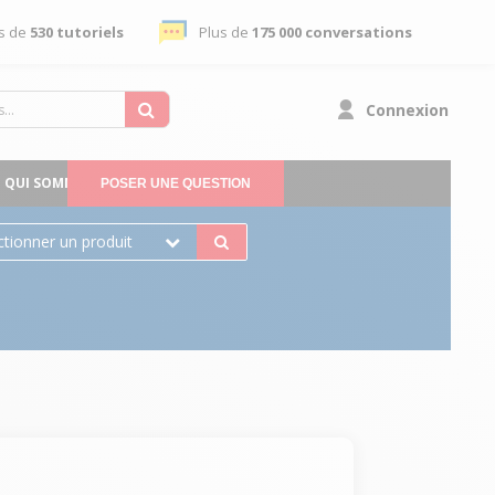
s de
530 tutoriels
Plus de
175 000 conversations
Connexion
QUI SOMMES-NOUS
POSER UNE QUESTION
ctionner un produit