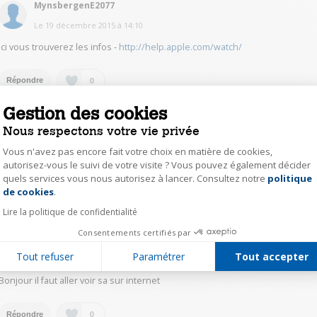
MynsbergenE2077
Le
19 décembre 2015
à
14:10
Ici vous trouverez les infos -
http://help.apple.com/watch/
0
Répondre
Gestion des cookies
MynsbergenE2077
Nous respectons votre vie privée
Le
19 décembre 2015
à
14:08
Vous n'avez pas encore fait votre choix en matière de cookies,
http://help.apple.com/watch/
autorisez-vous le suivi de votre visite ? Vous pouvez également décider
quels services vous nous autorisez à lancer. Consultez notre
politique
Axeptio consent
de cookies
.
0
Répondre
Lire la politique de confidentialité
Consentements certifiés par
SylvieN8744
Tout refuser
Paramétrer
Tout accepter
Le
19 décembre 2015
à
12:37
Bonjour il faut aller voir sa sur internet
0
Répondre