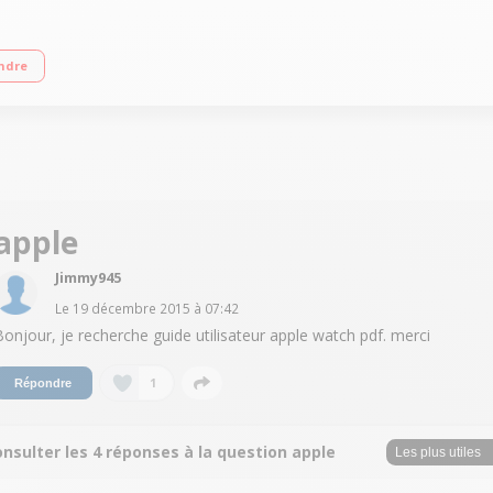
n retina avec force touch en verre Ion-X Bracelet en Cuir lisse de Grenade av
ndre
apple
Jimmy945
Le
19 décembre 2015
à
07:42
Bonjour, je recherche guide utilisateur apple watch pdf. merci
1
Répondre
nsulter les 4 réponses à la question apple