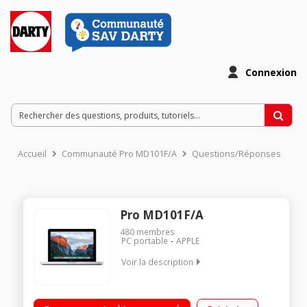
Connexion
Accueil
Communauté Pro MD101F/A
Questions/Réponses
Pro MD101F/A
480
membres
PC portable
APPLE
Voir la description
"Processeur Intel Core i5 à 2,5 GHz Ecran LED 13,3"" / Mémoire
vive 4 Go / Disque dur 500 Go Processeur graphique Intel HD