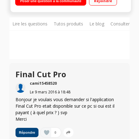
Rejoindre
Poser une question à la communauté
Graphics 4000 Wi-Fi 802.11n et Bluetooth 4.0"
Lire les questions
Tutos produits
Le blog
Consulter sur
Final Cut Pro
cami15458520
Le
9 mars 2016
à
18:48
Bonjour je voulais vous demander si l'application
Final Cut Pro etait disponible sur ce pc si oui est il
payant ( à quel prix ? ) svp
Merci
0
Répondre