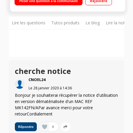
Rejoindre
Poser une question à la communauté
Graphics Mémoire vive 8 Go - Disque dur 1000 Go
Lire les questions
Tutos produits
Le blog
Lire la notice
cherche notice
CNOEL24
Le
28 janvier 2020
à
14:36
Bonjour je souhaiterai récupérer la notice d'utilisation
en version dématérialisée d'un MAC REF
MK142FN/APar avance merci pour votre
retourCordialement
0
Répondre