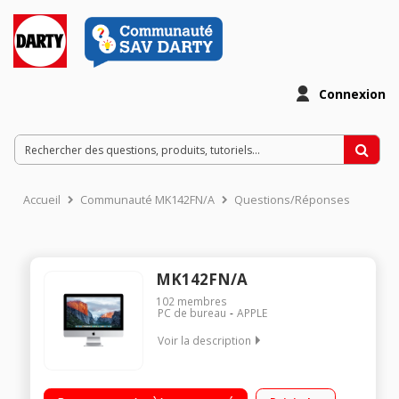
Connexion
Accueil
Communauté MK142FN/A
Questions/Réponses
MK142FN/A
102
membres
PC de bureau
APPLE
Voir la description
Tout en un écran 21,5 pouces 1 920 x 1 080 pixels Processeur
Bicoeur Intel Core i5 à 1,6 GHz Puce graphique Intel HD