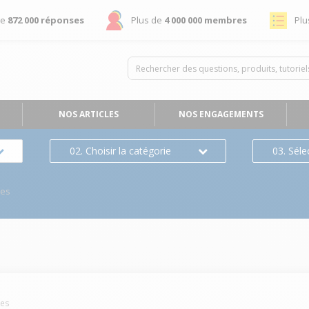
de
872 000 réponses
Plus de
4 000 000 membres
Plu
NOS ARTICLES
NOS ENGAGEMENTS
02. Choisir la catégorie
03. Séle
ses
es