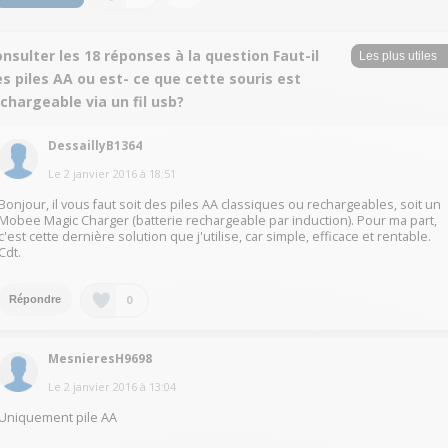
nsulter les 18 réponses à la question Faut-il
s piles AA ou est- ce que cette souris est
chargeable via un fil usb?
DessaillyB1364
Le
2 janvier 2016
à
18:51
Bonjour, il vous faut soit des piles AA classiques ou rechargeables, soit un
Mobee Magic Charger (batterie rechargeable par induction). Pour ma part,
c'est cette dernière solution que j'utilise, car simple, efficace et rentable.
Cdt.
0
Répondre
MesnieresH9698
Le
2 janvier 2016
à
13:04
Uniquement pile AA