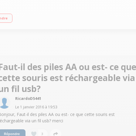
luetooth Fonctionnalités Multi-Touch
ndre
Faut-il des piles AA ou est- ce qu
cette souris est réchargeable via
un fil usb?
RicardoD5441
Le
1 janvier 2016
à
19:53
Bonjour, Faut-il des piles AA ou est- ce que cette souris est
réchargeable via un fil usb? merci
3
Répondre