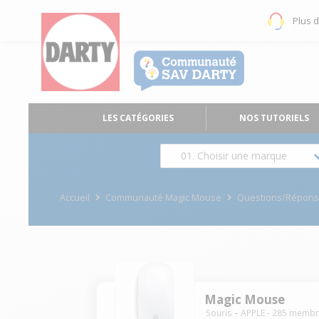
Plus 
LES CATÉGORIES
NOS TUTORIELS
01. Choisir une marque
Accueil
Communauté Magic Mouse
Questions/Répon
Magic Mouse
Souris
APPLE
-
285
membr