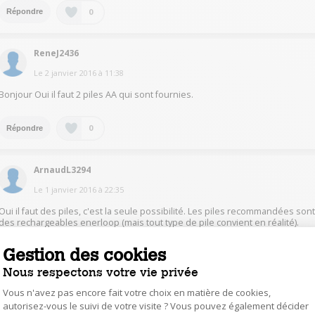
0
Répondre
ReneJ2436
Le
2 janvier 2016
à
11:38
Bonjour Oui il faut 2 piles AA qui sont fournies.
0
Répondre
ArnaudL3294
Le
1 janvier 2016
à
22:35
Oui il faut des piles, c'est la seule possibilité. Les piles recommandées son
des rechargeables enerloop (mais tout type de pile convient en réalité).
L'ordinateur prévient quand il faut recharger/changer les piles, mais il ne
vaut mieux pas oublier d'éteindre la souris quand l'ordi est éteint et la
Gestion des cookies
rallumer avant de rédémarrer l'ordi, pour ne pas les vider pour rien.
Nous respectons votre vie privée
0
Répondre
Vous n'avez pas encore fait votre choix en matière de cookies,
autorisez-vous le suivi de votre visite ? Vous pouvez également décider