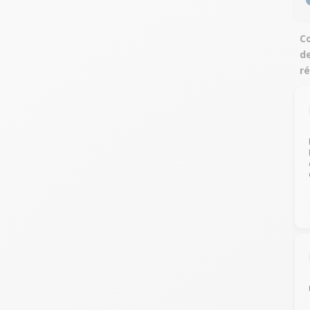
Co
de
ré