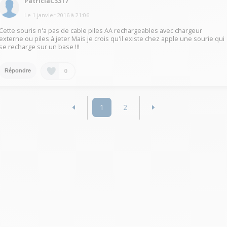
PatriciaC3317
Le
1 janvier 2016
à
21:06
Cette souris n'a pas de cable piles AA rechargeables avec chargeur
externe ou piles à jeter Mais je crois qu'il existe chez apple une sourie qui
se recharge sur un base !!!
0
Répondre
1
2