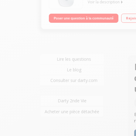
Voir la description
Précision laser Coque tactile Connexion sans fil B
Rejoi
Poser une question à la communauté
Lire les questions
Le blog
Consulter sur darty.com
Darty 2nde Vie
Acheter une pièce détachée