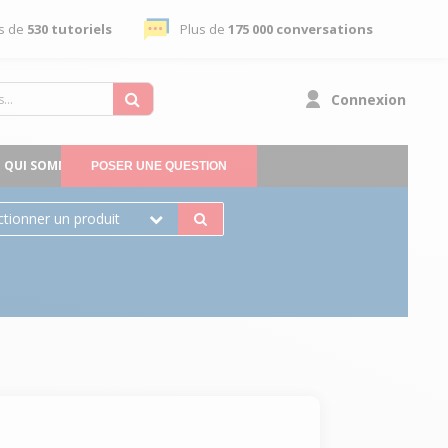
s de
530 tutoriels
Plus de
175 000 conversations
Connexion
QUI SOMMES-NOUS
POSER UNE QUESTION
ctionner un produit