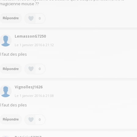
magicienne mouse ??
0
Répondre
LemassonG7250
Le
1 janvier 2016
à
21:12
Il faut des piles
0
Répondre
VignollesJ1626
Le
1 janvier 2016
à
21:08
Il faut des piles
0
Répondre