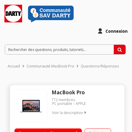
Connexion
Accueil
Communauté MacBook Pro
Questions/Réponses
MacBook Pro
772
membres
PC portable
APPLE
Voir la description
"Ecran 13,3"" Retina 2560 x 1600 pixels Processeur Intel®
Core™ i5 RAM 8 Go LPDDR3 - 128 Go SSD WiFi 802.11ac -