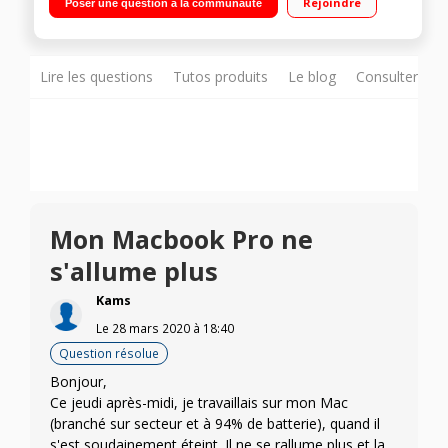
Rejoindre
Poser une question à la communauté
Bluetooth 4.2"
Lire les questions
Tutos produits
Le blog
Consulter sur
Mon Macbook Pro ne
s'allume plus
Kams
Le
28 mars 2020
à
18:40
Question résolue
Bonjour,
Ce jeudi après-midi, je travaillais sur mon Mac
(branché sur secteur et à 94% de batterie), quand il
s'est soudainement éteint. Il ne se rallume plus et la