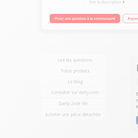
Voir la description
"Ecran 13,3"" Retina 2560 x 1600 pixels Processeu
Rejoi
Poser une question à la communauté
Lire les questions
Tutos produits
Le blog
Consulter sur darty.com
Darty 2nde Vie
Acheter une pièce détachée