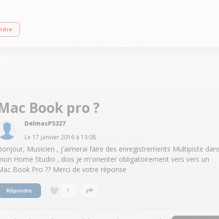
r Intel® Core™ i5 RAM 8 Go LPDDR3 - 128 Go SSD WiFi 802.11ac - Bluetooth 4.2"
ndre
Mac Book pro ?
DelmasP5327
Le
17 janvier 2016
à
13:08
Bonjour, Musicien , j'aimerai faire des enregistrements Multipiste dan
mon Home Studio , dois je m'orienter obligatoirement vers vers un
Mac Book Pro ?? Merci de votre réponse
1
Répondre