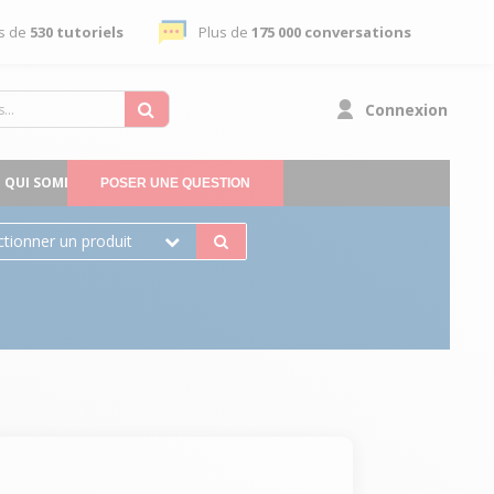
s de
530 tutoriels
Plus de
175 000 conversations
Connexion
QUI SOMMES-NOUS
POSER UNE QUESTION
ctionner un produit