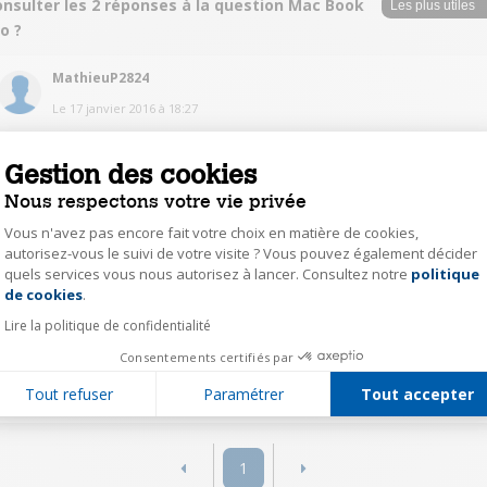
onsulter les 2 réponses à la question Mac Book
o ?
MathieuP2824
Le
17 janvier 2016
à
18:27
Bonjour, cela dépend du logiciel sur lequel vous souhaitez travailler . Je
vous le conseille fortement
Gestion des cookies
Nous respectons votre vie privée
1
Répondre
Vous n'avez pas encore fait votre choix en matière de cookies,
autorisez-vous le suivi de votre visite ? Vous pouvez également décider
quels services vous nous autorisez à lancer. Consultez notre
politique
DelmasP5327
Axeptio consent
de cookies
.
Le
18 janvier 2016
à
17:01
Lire la politique de confidentialité
Merci ; y as t'il des sites qui s'adresse au débutant pour la prise de son ?
Consentements certifiés par
0
Répondre
Tout refuser
Paramétrer
Tout accepter
1