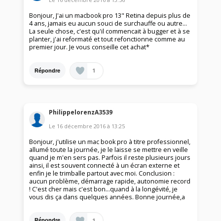
Bonjour, J'ai un macbook pro 13" Retina depuis plus de
4 ans, jamais eu aucun souci de surchauffe ou autre...
La seule chose, c'est qu'il commencait à bugger et à se
planter, j'ai reformaté et tout refonctionne comme au
premier jour. Je vous conseille cet achat*
1
Répondre
PhilippelorenzA3539
Le
16 décembre 2016
à
13:25
Bonjour, j'utilise un mac book pro à titre professionnel,
allumé toute la journée, je le laisse se mettre en veille
quand je m'en sers pas. Parfois il reste plusieurs jours
ainsi, il est souvent connecté à un écran externe et
enfin je le trimballe partout avec moi. Conclusion :
aucun problème, démarrage rapide, autonomie record
! C'est cher mais c'est bon...quand à la longévité, je
vous dis ça dans quelques années. Bonne journée,a
1
Répondre