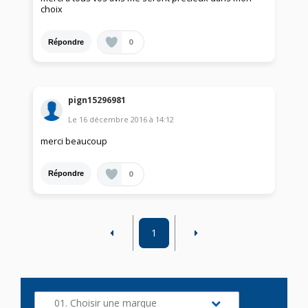
choix
0
Répondre
pign15296981
Le
16 décembre 2016
à
14:12
merci beaucoup
0
Répondre
1
01. Choisir une marque