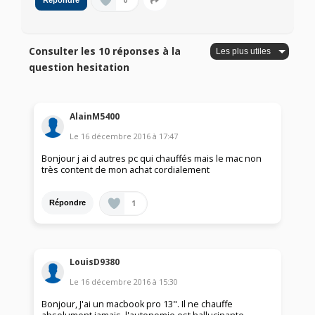
0
Répondre
Consulter les 10 réponses à la
question hesitation
AlainM5400
Le
16 décembre 2016
à
17:47
Bonjour j ai d autres pc qui chauffés mais le mac non
très content de mon achat cordialement
1
Répondre
LouisD9380
Le
16 décembre 2016
à
15:30
Bonjour, J'ai un macbook pro 13". Il ne chauffe