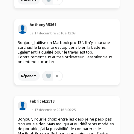
AnthonyR5361
Le
17 décembre 2016
à
12:09
Bonjour, J'utilise un Macbook pro 13". Il n'y a aucune
surchauffe la qualité est top tiens bien la batterie.
Egalement la qualité pour le travail est top.
Contrairement aux autres ordinateur il est silencieux
on entend aucun bruit
0
Répondre
FabriceE2513
Le
17 décembre 2016
à
00:25
Bonjour, Pour le choix entre les deux je ne peux pas
trop vous aider. Mais moi qui ai eu différents modèles
de portable, j'ai la possibilité de comparer et le
MacBook Pro chauffe beaucoup moins que d'autre