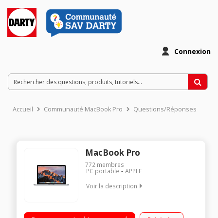
Connexion
Accueil
Communauté MacBook Pro
Questions/Réponses
MacBook Pro
772
membres
PC portable
APPLE
Voir la description
"Ecran 13,3"" Retina 2560 x 1600 pixels Processeur Intel®
Core™ i5 RAM 8 Go LPDDR3 - 128 Go SSD WiFi 802.11ac -