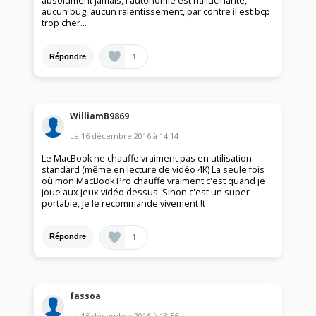
absolument jamais, l'autonomie est hallucinante,
aucun bug, aucun ralentissement, par contre il est bcp
trop cher...
1
Répondre
WilliamB9869
Le
16 décembre 2016
à
14:14
Le MacBook ne chauffe vraiment pas en utilisation
standard (même en lecture de vidéo 4K) La seule fois
où mon MacBook Pro chauffe vraiment c'est quand je
joue aux jeux vidéo dessus. Sinon c'est un super
portable, je le recommande vivement !t
1
Répondre
fassoa
Le
16 décembre 2016
à
13:56