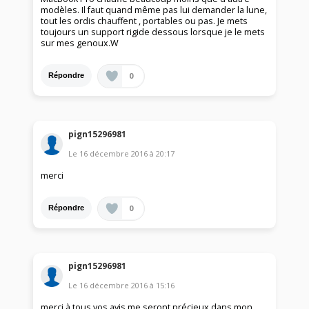
modèles. Il faut quand même pas lui demander la lune,
tout les ordis chauffent , portables ou pas. Je mets
toujours un support rigide dessous lorsque je le mets
sur mes genoux.W
0
Répondre
pign15296981
Le
16 décembre 2016
à
20:17
merci
0
Répondre
pign15296981
Le
16 décembre 2016
à
15:16
merci à tous vos avis me seront précieux dans mon