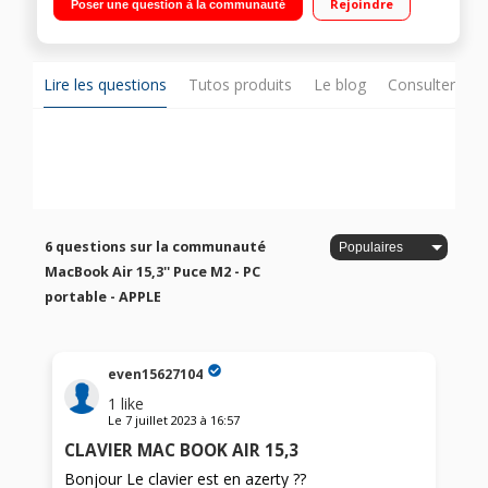
Rejoindre
Poser une question à la communauté
efficacité énergétique Mémoire unifiée 16 Go - 256 Go SSD -
GPU intégrée 10 cœurs + Neural engine 16 coeurs Batterie
lithium-polymère intégrée, jusqu'à 18 heures d'autonomie!"
Lire les questions
Tutos produits
Le blog
Consulter sur
6 questions sur la communauté
MacBook Air 15,3'' Puce M2 - PC
portable - APPLE
even15627104
1
like
Le
7 juillet 2023
à
16:57
CLAVIER MAC BOOK AIR 15,3
Bonjour Le clavier est en azerty ??