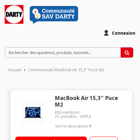
Connexion
Accueil
Communauté MacBook Air 15,3'' Puce M2
MacBook Air 15,3'' Puce
M2
830
membres
PC portable
APPLE
Voir la description
"Écran Liquid Retina 15,3"" 2880 x 1864 pixels Puce Apple M2 8
cœurs avec 4 cœurs hautes performances et 4 cœurs à haute