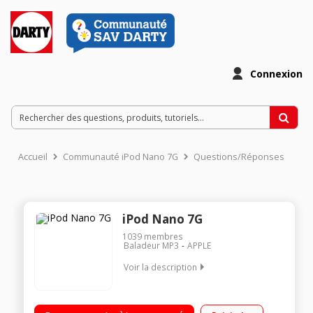
Connexion
Accueil
Communauté iPod Nano 7G
Questions/Réponses
iPod Nano 7G
1039
membres
Baladeur MP3
APPLE
Voir la description
Baladeur audio / vidéo / Radio FM Capacité 16 GO Ecran tactile
Multi Touch 2,5'' Bluetooth 4.0