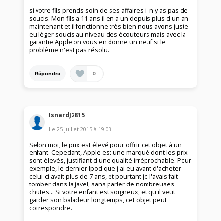
si votre fils prends soin de ses affaires il n'y as pas de
soucis. Mon fils a 11 ans il en a un depuis plus d'un an
maintenant et il fonctionne très bien nous avons juste
eu léger soucis au niveau des écouteurs mais avec la
garantie Apple on vous en donne un neuf si le
problème n'est pas résolu.
0
Répondre
IsnardJ2815
Le
25 juillet 2015
à
19:03
Selon moi, le prix est élevé pour offrir cet objet à un
enfant. Cepedant, Apple est une marqué dont les prix
sont élevés, justifiant d'une qualité irréprochable. Pour
exemple, le dernier Ipod que j'ai eu avant d'acheter
celui-ci avait plus de 7 ans, et pourtant je l'avais fait
tomber dans la javel, sans parler de nombreuses
chutes... Si votre enfant est soigneux, et qu'il veut
garder son baladeur longtemps, cet objet peut
correspondre.