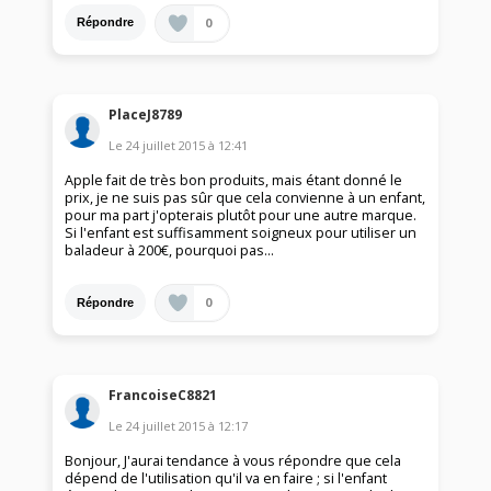
0
Répondre
PlaceJ8789
Le
24 juillet 2015
à
12:41
Apple fait de très bon produits, mais étant donné le
prix, je ne suis pas sûr que cela convienne à un enfant,
pour ma part j'opterais plutôt pour une autre marque.
Si l'enfant est suffisamment soigneux pour utiliser un
baladeur à 200€, pourquoi pas...
0
Répondre
FrancoiseC8821
Le
24 juillet 2015
à
12:17
Bonjour, J'aurai tendance à vous répondre que cela
dépend de l'utilisation qu'il va en faire ; si l'enfant