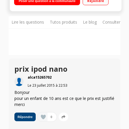
Rejoindre
Poser une question à la communauté
Lire les questions
Tutos produits
Le blog
Consulter sur
prix ipod nano
alca15265702
Le
23 juillet 2015
à
22:53
Bonjour
pour un enfant de 10 ans est ce que le prix est justifié
merci
0
Répondre