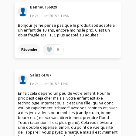
BennourS6929
Le
24 juillet 2015
à
11:56
Bonjour, Je ne pense pas que le produit soit adapté à
un enfant de 10 ans, encore moins le prix. C'est un
objet fragile et HI TEC plus adapté au adultes.
0
Répondre
SainzR4787
Le
24 juillet 2015
à
11:42
En fait cela dépend un peu de votre enfant. Pour le
prix c'est déjà cher mais si votre enfant est axé
technologie, internet ou si c'est une fille (qui va donc
vouloir rapidement "tchater" avec ses copines et jouer
à des jeux videos pour mobiles (candy crush, boom
beach etc..) mieux vaut directement prendre l'Ipod
Touch (attention, il est plus grand). Cela vous évitera
une double dépense. Sinon, du point de vue qualité
de l'appareil, vous payez la marque mais il est vraiment