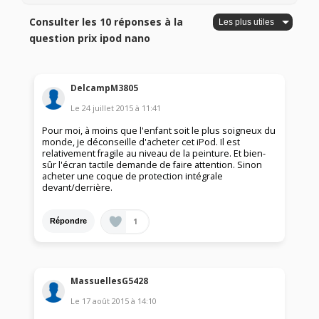
Consulter les 10 réponses à la
question prix ipod nano
DelcampM3805
Le
24 juillet 2015
à
11:41
Pour moi, à moins que l'enfant soit le plus soigneux du
monde, je déconseille d'acheter cet iPod. Il est
relativement fragile au niveau de la peinture. Et bien-
sûr l'écran tactile demande de faire attention. Sinon
acheter une coque de protection intégrale
devant/derrière.
1
Répondre
MassuellesG5428
Le
17 août 2015
à
14:10