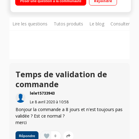
Rejoindre
Poser une question à la communauté
Lire les questions
Tutos produits
Le blog
Consulter sur
Temps de validation de
commande
lele15733943
Le
8 avril 2020
à
10:58
Bonjour la commande a 8 jours et n'est toujours pas
validée ? Est ce normal ?
merci
0
Répondre