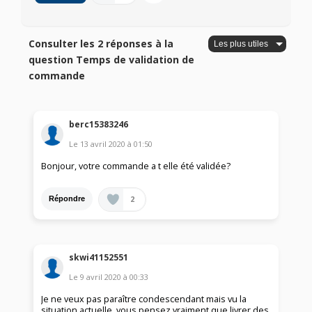
Consulter les 2 réponses à la
question Temps de validation de
commande
berc15383246
Le
13 avril 2020
à
01:50
Bonjour, votre commande a t elle été validée?
2
Répondre
skwi41152551
Le
9 avril 2020
à
00:33
Je ne veux pas paraître condescendant mais vu la
situation actuelle, vous pensez vraiment que livrer des