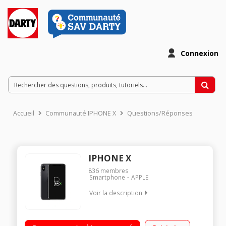
Connexion
Accueil
Communauté IPHONE X
Questions/Réponses
IPHONE X
836
membres
Smartphone
APPLE
Voir la description
"OS iOS - 64Go de ROM, 3Go de RAM Ecran OLED 5.8"" Puce
A11 Bionic Hexa-core Double capteur 12 Mp"