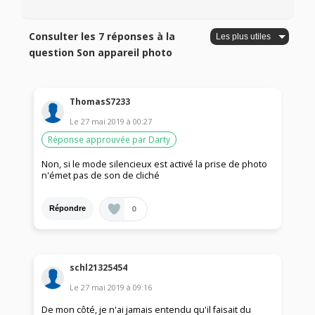
Consulter les 7 réponses à la
question Son appareil photo
ThomasS7233
Le
27 mai 2019
à
00:27
Réponse approuvée par Darty
Non, si le mode silencieux est activé la prise de photo
n'émet pas de son de cliché
0
Répondre
schl21325454
Le
27 mai 2019
à
09:16
De mon côté, je n'ai jamais entendu qu'il faisait du