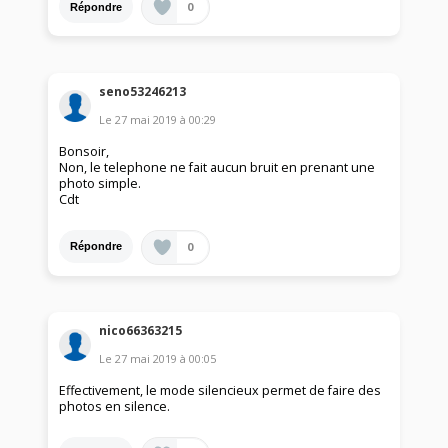
0
Répondre
seno53246213
Le
27 mai 2019
à
00:29
Bonsoir,
Non, le telephone ne fait aucun bruit en prenant une
photo simple.
Cdt
0
Répondre
nico66363215
Le
27 mai 2019
à
00:05
Effectivement, le mode silencieux permet de faire des
photos en silence.