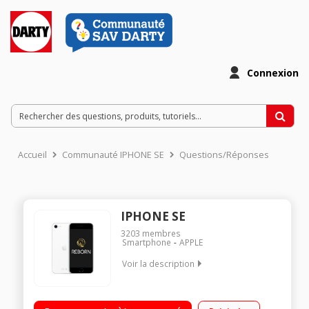
Connexion
Accueil
Communauté IPHONE SE
Questions/Réponses
IPHONE SE
3203
membres
Smartphone
APPLE
Voir la description
"Grade A - Batterie 100% neuve Ecran Retina HD LCD Multi-
Touch 4,7"" Stockage 128 Go Appareil photo 12 Mpx"