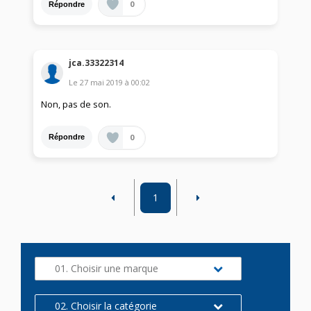
0
Répondre
jca.33322314
Le
27 mai 2019
à
00:02
Non, pas de son.
0
Répondre
1
01. Choisir une marque
02. Choisir la catégorie