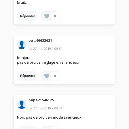
bruit...
0
Répondre
pat.46632621
Le
27 mai 2019
à
00:54
bonjour,
pas de bruit si réglage en silencieux
0
Répondre
papa21546125
Le
27 mai 2019
à
00:39
Non, pas de bruit en mode silencieux.