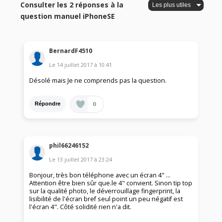
Consulter les 2 réponses à la
question manuel iPhoneSE
BernardF4510
Le
14 juillet 2017
à
10:41
Désolé mais Je ne comprends pas la question.
0
Répondre
phil66246152
Le
13 juillet 2017
à
23:24
Bonjour, très bon téléphone avec un écran 4" ...
Attention être bien sûr que.le 4" convient. Sinon tip top
sur la qualité photo, le déverrouillage fingerprint, la
lisibilité de l'écran bref seul point un peu négatif est
l'écran 4". Côté solidité rien n'a dit.