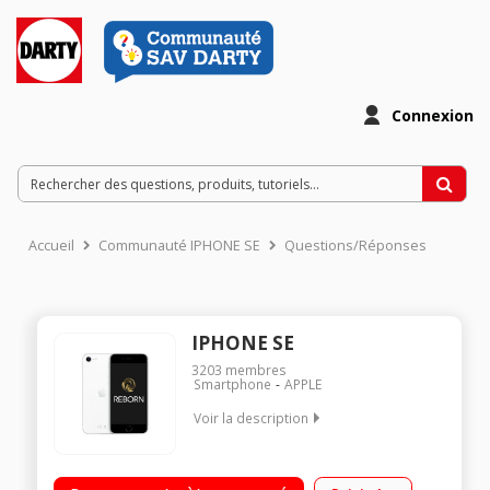
Connexion
Accueil
Communauté IPHONE SE
Questions/Réponses
IPHONE SE
3203
membres
Smartphone
APPLE
Voir la description
"Grade A - Batterie 100% neuve Ecran Retina HD LCD Multi-
Touch 4,7"" Stockage 128 Go Appareil photo 12 Mpx"