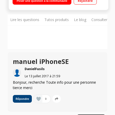
Rejoindre
Poser une question à la communauté
Lire les questions
Tutos produits
Le blog
Consulter sur
manuel iPhoneSE
DanielFusils
Le
13 juillet 2017
à
21:59
Bonjour, recherche Toute info pour une personne
tierce merci
0
Répondre