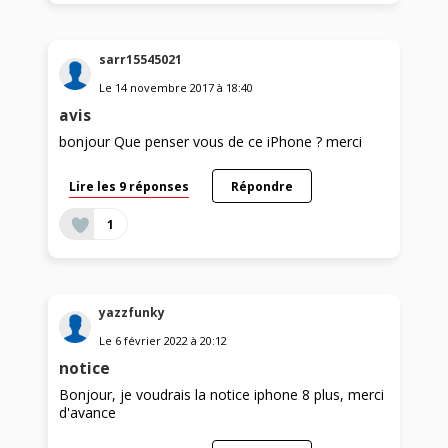
sarr15545021
Le
14 novembre 2017
à
18:40
avis
bonjour Que penser vous de ce iPhone ? merci
Lire les 9 réponses
Répondre
1
yazzfunky
Le
6 février 2022
à
20:12
notice
Bonjour, je voudrais la notice iphone 8 plus, merci
d'avance