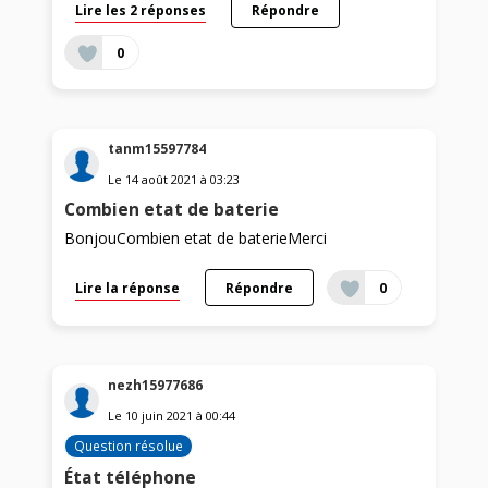
Lire les 2 réponses
Répondre
0
tanm15597784
Le
14 août 2021
à
03:23
Combien etat de baterie
BonjouCombien etat de baterieMerci
Lire la réponse
Répondre
0
nezh15977686
Le
10 juin 2021
à
00:44
Question résolue
État téléphone