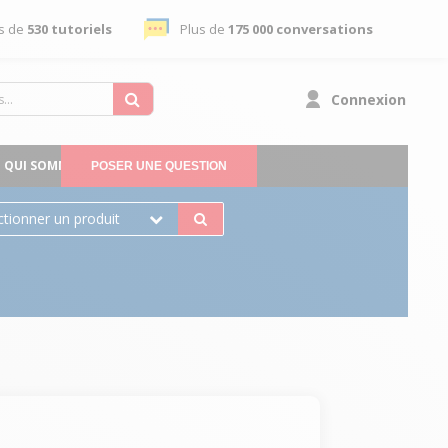
s de
530 tutoriels
Plus de
175 000 conversations
Connexion
QUI SOMMES-NOUS
POSER UNE QUESTION
ctionner un produit