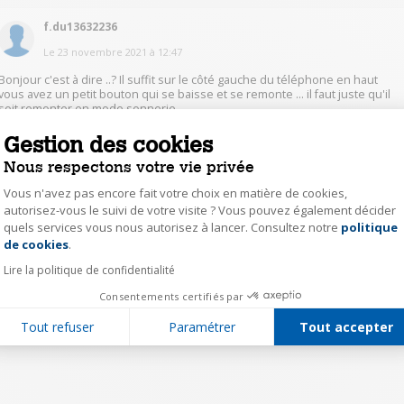
f.du13632236
Le
23 novembre 2021
à
12:47
Bonjour c'est à dire ..? Il suffit sur le côté gauche du téléphone en haut
vous avez un petit bouton qui se baisse et se remonte … il faut juste qu'il
soit remonter en mode sonnerie ..
Gestion des cookies
0
Répondre
Nous respectons votre vie privée
Vous n'avez pas encore fait votre choix en matière de cookies,
autorisez-vous le suivi de votre visite ? Vous pouvez également décider
1
quels services vous nous autorisez à lancer. Consultez notre
politique
Axeptio consent
de cookies
.
Lire la politique de confidentialité
Consentements certifiés par
Tout refuser
Paramétrer
Tout accepter