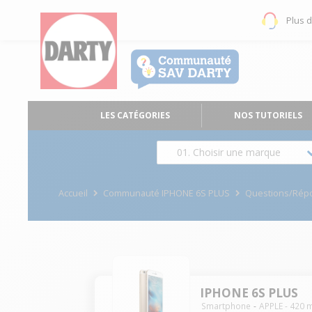
Plus 
LES CATÉGORIES
NOS TUTORIELS
01. Choisir une marque
Accueil
Communauté IPHONE 6S PLUS
Questions/Rép
IPHONE 6S PLUS
Smartphone
APPLE
-
420
m