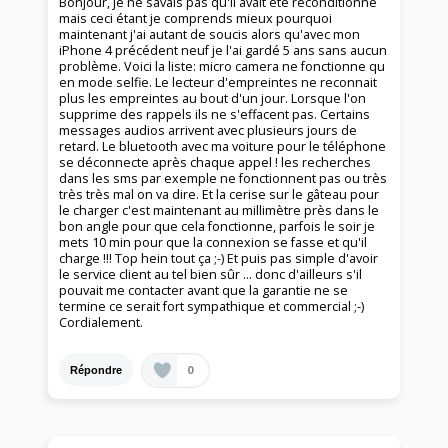
Bonjour, je ne savais pas qu'il avait été reconditionné
mais ceci étant je comprends mieux pourquoi
maintenant j'ai autant de soucis alors qu'avec mon
iPhone 4 précédent neuf je l'ai gardé 5 ans sans aucun
problème. Voici la liste: micro camera ne fonctionne qu
en mode selfie. Le lecteur d'empreintes ne reconnait
plus les empreintes au bout d'un jour. Lorsque l'on
supprime des rappels ils ne s'effacent pas. Certains
messages audios arrivent avec plusieurs jours de
retard. Le bluetooth avec ma voiture pour le téléphone
se déconnecte après chaque appel ! les recherches
dans les sms par exemple ne fonctionnent pas ou très
très très mal on va dire. Et la cerise sur le gâteau pour
le charger c'est maintenant au millimètre près dans le
bon angle pour que cela fonctionne, parfois le soir je
mets 10 min pour que la connexion se fasse et qu'il
charge !!! Top hein tout ça ;-) Et puis pas simple d'avoir
le service client au tel bien sûr ... donc d'ailleurs s'il
pouvait me contacter avant que la garantie ne se
termine ce serait fort sympathique et commercial ;-)
Cordialement.
0
Répondre