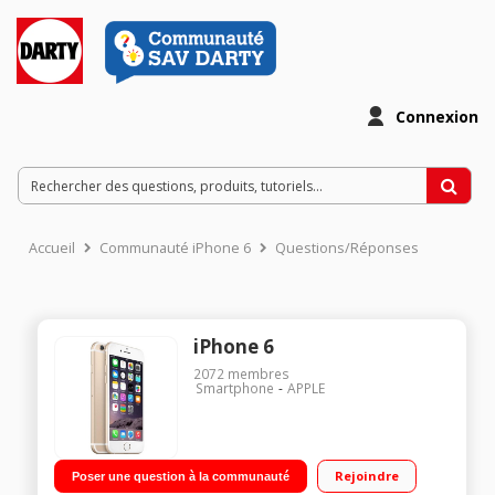
Connexion
Accueil
Communauté iPhone 6
Questions/Réponses
iPhone 6
2072
membres
Smartphone
APPLE
Rejoindre
Poser une question à la communauté