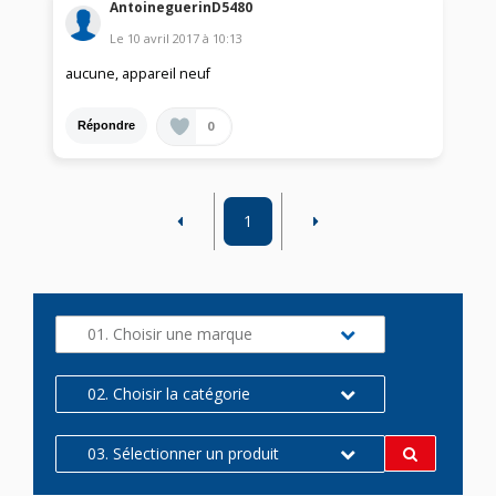
AntoineguerinD5480
Le
10 avril 2017
à
10:13
aucune, appareil neuf
0
Répondre
1
01. Choisir une marque
02. Choisir la catégorie
03. Sélectionner un produit