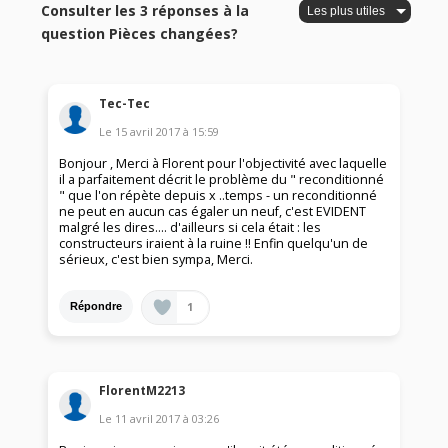
Consulter les 3 réponses à la
question Pièces changées?
Tec-Tec
Le
15 avril 2017
à
15:59
Bonjour , Merci à Florent pour l'objectivité avec laquelle
il a parfaitement décrit le problème du " reconditionné
" que l'on répète depuis x ..temps - un reconditionné
ne peut en aucun cas égaler un neuf, c'est EVIDENT
malgré les dires.... d'ailleurs si cela était : les
constructeurs iraient à la ruine !! Enfin quelqu'un de
sérieux, c'est bien sympa, Merci.
1
Répondre
FlorentM2213
Le
11 avril 2017
à
03:26