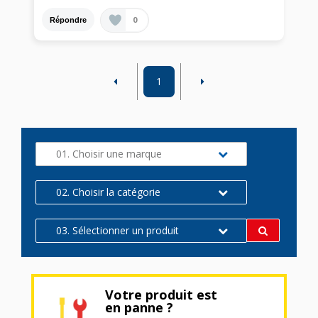
0
Répondre
1
01. Choisir une marque
02. Choisir la catégorie
03. Sélectionner un produit
Votre produit est
en panne ?