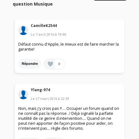
question Musique
CamilleK2544
Le
7 avril 2016
à
19:46
Défaut connu d'Apple, le mieux est de faire marcher la
garantie!
0
Répondre
Ylang-974
Le
27 mars 2016
à
22:39
Non, mais j'y crois pas !! ... Occuper un forum quand on
ne connaît pas la réponse ..! Déjà signalé la parfaite
inutilité de ce genre d.intervention.... Quand on ne
peut rien apporter de façon positive pour aider, on
n'intervient pas... règle des forums.