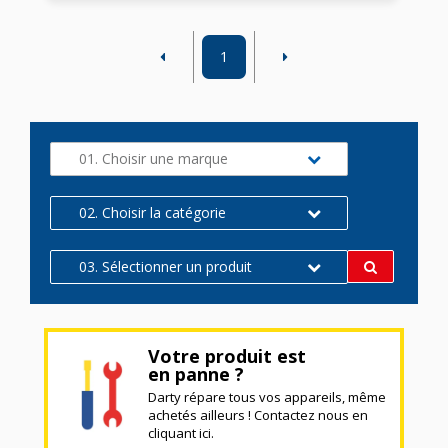
1
01. Choisir une marque
02. Choisir la catégorie
03. Sélectionner un produit
Votre produit est
en panne ?
Darty répare tous vos appareils, même
achetés ailleurs ! Contactez nous en
cliquant ici.