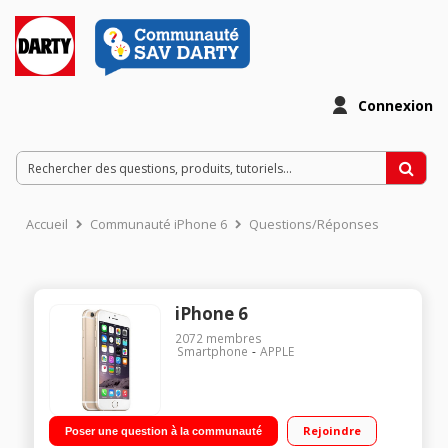
Connexion
Accueil
Communauté iPhone 6
Questions/Réponses
iPhone 6
2072
membres
Smartphone
APPLE
Rejoindre
Poser une question à la communauté