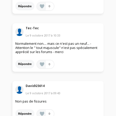
0
Répondre
Tec-Tec
Le
9 octobre 2017
à
10:33
Normalement non.... mais ce n'est pas un neuf... -
Attention le " tout majuscule" n'est pas spécialement
apprécié sur les forums - merci
0
Répondre
DavidG5614
Le
9 octobre 2017
à
09:43
Non pas de fissures
0
Répondre