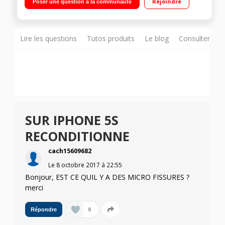
Rejoindre
Poser une question à la communauté
Mémoire interne de 16 Go
Lire les questions
Tutos produits
Le blog
Consulter sur
SUR IPHONE 5S
RECONDITIONNE
cach15609682
Le
8 octobre 2017
à
22:55
Bonjour, EST CE QUIL Y A DES MICRO FISSURES ?
merci
0
Répondre