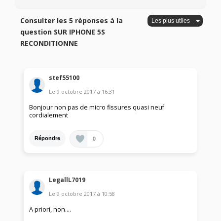
Consulter les 5 réponses à la
question SUR IPHONE 5S
RECONDITIONNE
stef55100
Le
9 octobre 2017
à
16:31
Bonjour non pas de micro fissures quasi neuf
cordialement
0
Répondre
LegallL7019
Le
9 octobre 2017
à
10:58
A priori, non....