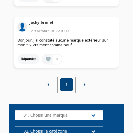
jacky.brunel
Le
9 octobre 2017
à
09:13
Bonjour, j'ai constaté aucune marque extérieur sur
mon 5S. Vraiment comme neuf.
0
Répondre
1
01. Choisir une marque
02. Choisir la catégorie