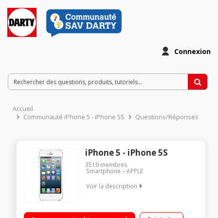
Connexion
Accueil
Communauté iPhone 5 - iPhone 5S
Questions/Réponses
iPhone 5 - iPhone 5S
3519
membres
Smartphone
APPLE
Voir la description
Mobile nu reconditionné Appareil photo 8 mégapixels / Vidéo
1080p / Facetime Écran Retina Multi-Touch de 4" (10,16 cm)