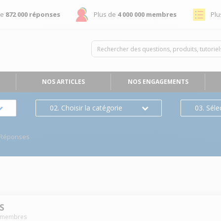
de
872 000 réponses
Plus de
4 000 000 membres
Plu
NOS ARTICLES
NOS ENGAGEMENTS
02. Choisir la catégorie
03. Séle
/Réponses
5S
membres