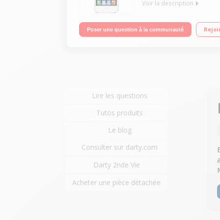
Voir la description
Mobile nu reconditionné Appareil photo 8 mégapix
Rejoi
Poser une question à la communauté
Lire les questions
Tutos produits
Le blog
Consulter sur darty.com
Darty 2nde Vie
Acheter une pièce détachée