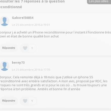
nsulter les 7 réponses à la question
econditionné
GaborelS6854
Le
25 décembre 2016
à
19:01
bonjour j ai acheté un iPhone reconditionne pour l instant il fonctionne trè
bien et était de bonne qualité bon achat
1
Répondre
berny73
Le
25 décembre 2016
à
17:35
Bonjour, Cela remonte déjà à 18 mois que j'utilise un Iphone 5S
reconditionné avec entière satisfaction. A mon avis, proposé par RDC, les
risques ne sont très grands et si pour le cas où ... tu trouve toujours une
réponse à ton problème. Amitiés et bonne fin d'année
1
Répondre