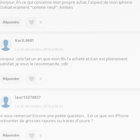
Bonjour, En ce qui concerne mon propre achat, l'aspect de mon Iphone
5Sétait vraiment "comme neuf". Amitiés
0
Répondre
KarlL9681
Le
26 décembre 2016
à
09:26
bonjour, celà fait un an que mon fils l'a acheté et il en est pleinement
satisfait, je vous le recommande, cdlt
0
Répondre
laur15370837
Le
26 décembre 2016
à
00:31
Je vous remercie! Encore une petite question... Est ce que vos iPhone
présenter de grosses rayures ou traces d'usure ?
0
Répondre