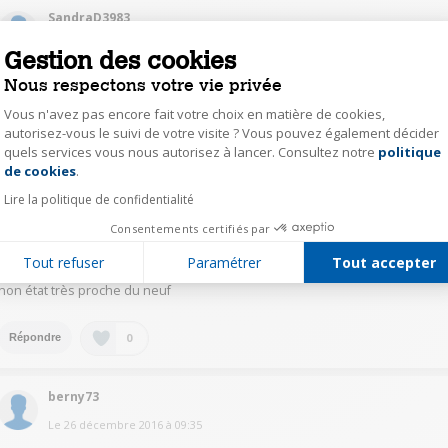
SandraD3983
Le
28 décembre 2016
à
14:15
Gestion des cookies
J'ai acheté récemment un iPhone 5s pour Noël j'en suis très satisfaite
Nous respectons votre vie privée
produit en très bon état avec quelque trace sur l'écran mais peu possible.
C'est la 3 eme fois que je commande sur ce site pour des iphone et je ne
Vous n'avez pas encore fait votre choix en matière de cookies,
suis pas déçue des produits
autorisez-vous le suivi de votre visite ? Vous pouvez également décider
quels services vous nous autorisez à lancer. Consultez notre
politique
Axeptio consent
de cookies
.
0
Répondre
Lire la politique de confidentialité
Consentements certifiés par
GaborelS6854
Le
26 décembre 2016
à
10:15
Tout refuser
Paramétrer
Tout accepter
non état très proche du neuf
0
Répondre
berny73
Le
26 décembre 2016
à
09:35