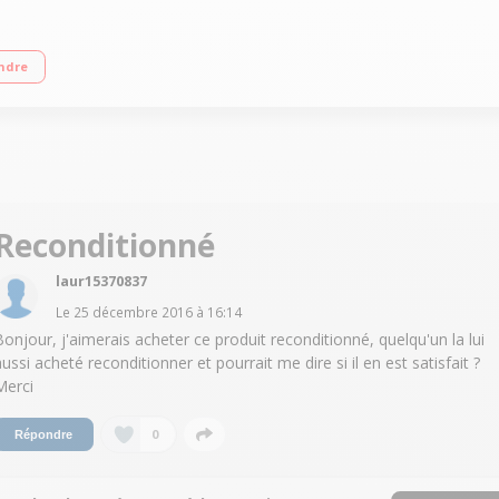
els / Vidéo 1080p / Facetime Écran Retina Multi-Touch de 4" (10,16 cm) Mémoir
ndre
Reconditionné
laur15370837
Le
25 décembre 2016
à
16:14
Bonjour, j'aimerais acheter ce produit reconditionné, quelqu'un la lui
aussi acheté reconditionner et pourrait me dire si il en est satisfait ?
Merci
0
Répondre